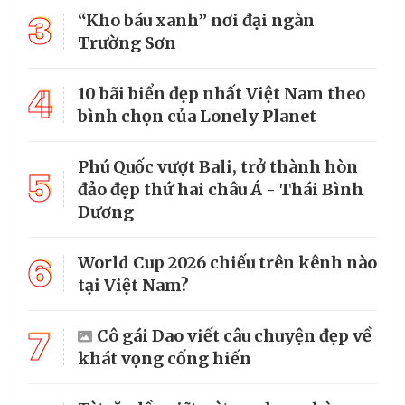
3
“Kho báu xanh” nơi đại ngàn
Trường Sơn
4
10 bãi biển đẹp nhất Việt Nam theo
bình chọn của Lonely Planet
Phú Quốc vượt Bali, trở thành hòn
5
đảo đẹp thứ hai châu Á - Thái Bình
Dương
6
World Cup 2026 chiếu trên kênh nào
tại Việt Nam?
7
Cô gái Dao viết câu chuyện đẹp về
khát vọng cống hiến