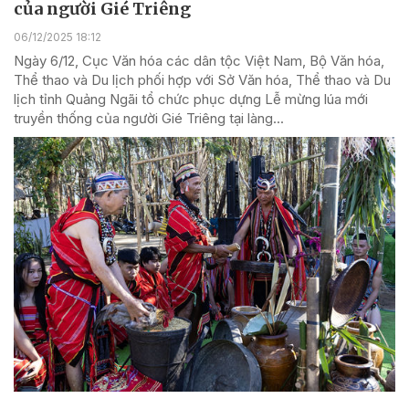
của người Gié Triêng
06/12/2025 18:12
Ngày 6/12, Cục Văn hóa các dân tộc Việt Nam, Bộ Văn hóa,
Thể thao và Du lịch phối hợp với Sở Văn hóa, Thể thao và Du
lịch tỉnh Quảng Ngãi tổ chức phục dựng Lễ mừng lúa mới
truyền thống của người Gié Triêng tại làng...