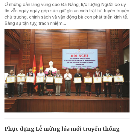
Ở những bản làng vùng cao Đà Nẵng, lực lượng Người có uy
tín vẫn ngày ngày góp sức giữ gìn an ninh trật tự, tuyên truyền
chủ trương, chính sách và vận động bà con phát triển kinh tế.
Bằng sự tận tụy, trách nhiệm...
Phục dựng Lễ mừng lúa mới truyền thống