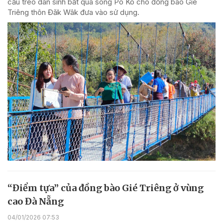
cầu treo dân sinh bắt qua sông Pô Kô cho đồng bào Gié
Triêng thôn Đăk Wâk đưa vào sử dụng.
“Điểm tựa” của đồng bào Gié Triêng ở vùng
cao Đà Nẵng
04/01/2026 07:53