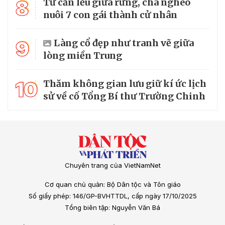
8
Từ căn lều giữa rừng, cha nghèo
nuôi 7 con gái thành cử nhân
9
Làng cổ đẹp như tranh vẽ giữa
lòng miền Trung
10
Thăm không gian lưu giữ kí ức lịch
sử về cố Tổng Bí thư Trường Chinh
Chuyên trang của VietNamNet
Cơ quan chủ quản: Bộ Dân tộc và Tôn giáo
Số giấy phép: 146/GP-BVHTTDL, cấp ngày 17/10/2025
Tổng biên tập: Nguyễn Văn Bá