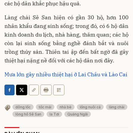
các hộ dân khắc phục hậu quả.
Làng chài Sê San hiện có gần 30 hộ, hơn 100
nhân khẩu đang sinh sống; trong đó, có 6 hộ dân
kinh doanh du lịch, nhà hàng, thăm quan; các hộ
còn lại sinh sống bằng nghề đánh bắt và nuôi
trồng thủy sản. Thiên tai ập đến bất ngờ đã gây
thiệt hại nặng nề đối với các hộ dân nơi đây.
Mưa lớn gây nhiều thiệt hại ở Lai Châu và Lào Cai
dông lốc
tốc mái
nhà bè
lồng nuôi cá
làng chài
lòng hồ Sê San
Ia Tơi
Quảng Ngãi