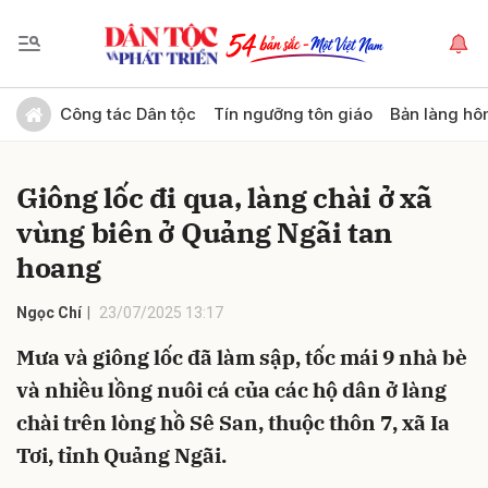
Gửi bình luận
Công tác Dân tộc
Tín ngưỡng tôn giáo
Bản làng hô
Giông lốc đi qua, làng chài ở xã
vùng biên ở Quảng Ngãi tan
hoang
Ngọc Chí
23/07/2025 13:17
Hủy
Gửi
Mưa và giông lốc đã làm sập, tốc mái 9 nhà bè
và nhiều lồng nuôi cá của các hộ dân ở làng
chài trên lòng hồ Sê San, thuộc thôn 7, xã Ia
Tơi, tỉnh Quảng Ngãi.