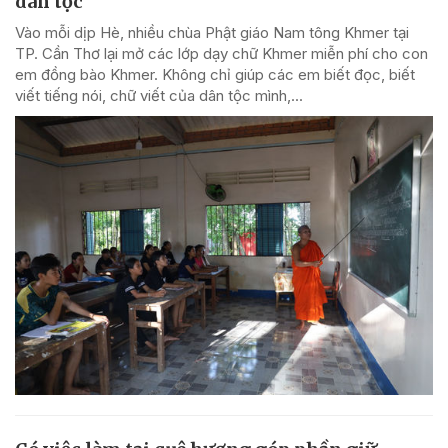
dân tộc
Vào mỗi dịp Hè, nhiều chùa Phật giáo Nam tông Khmer tại
TP. Cần Thơ lại mở các lớp dạy chữ Khmer miễn phí cho con
em đồng bào Khmer. Không chỉ giúp các em biết đọc, biết
viết tiếng nói, chữ viết của dân tộc mình,...