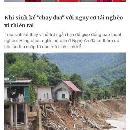
Khi sinh kế "chạy đua" với nguy cơ tái nghèo
vì thiên tai
Trao sinh kế thay vì hỗ trợ ngắn hạn để giúp đồng bào thoát
nghèo. Hàng chục nghìn hộ dân ở Nghệ An đã có thêm cơ
hội tạo thu nhập từ các mô hình sinh kế.