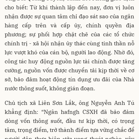
cho biết: Từ khi thành lập đến nay, đơn vị luôn
nhận được sự quan tâm chỉ đạo sát sao của ngân
hàng cấp trên và cấp ủy, chính quyền địa
phương; sự phối hợp chặt chẽ của các tổ chức
chính trị - xã hội nhận ủy thác cùng tinh thần nỗ
lực vượt khó của cán bộ, người lao động. Nhờ đó,
công tác huy động nguồn lực tài chính được tăng
cường, nguồn vốn được chuyển tải kịp thời về cơ
sở, bảo đảm hoạt động tín dụng ưu đãi của Nhà
nước thông suốt, không gián đoạn.
Chủ tịch xã Liên Sơn Lắk, ông Nguyễn Anh Tú
khẳng định: “Ngân hafngh CSXH đã bảo đảm
dòng vốn thông suốt, đầu tư kịp thời, có trọng
tâm, trọng điểm, trở thành điểm tựa vững chắc để
người dân thực hiện ước vọng thoát nghèo, xây