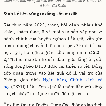
Chăn nuôi trâu mang lại hiệu quả kinh tế cao cho hộ H' Goanh Du
ở buôn Yôk Đuôn
Sinh kế bền vững từ đồng vốn ưu đãi
Kết thúc năm 2025, trong bối cảnh nhiều khó
khăn, thách thức, 5 xã mới sau sắp xếp đơn vị
hành chính của huyện nghèo Lắk (cũ) vẫn ghi
nhận những chuyển biến tích cực về kinh tế - xã
hội. Tỷ lệ hộ nghèo giảm đều hằng năm từ 2,2 -
2,4%; thu nhập bình quân đầu người tăng lên; đời
sống đồng bào DTTS được cải thiện rõ rệt. Đóng
góp quan trọng vào kết quả đó là vai trò của
Phòng giao dịch
Ngân hàng Chính sách xã
hội
(CSXH) Lắk - đơn vị nhiều năm liền giữ vững
“mạch chảy” tín dụng ưu đãi đến tận cơ sở.
Ông Bùi Quang Tuyên, Giám đốc Phòng giao dịch