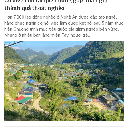
Có việc làm tại quê hương góp phần giữ
thành quả thoát nghèo
Hơn 7.800 lao động nghèo ở Nghệ An được đào tạo nghề,
hàng chục nghìn cơ hội việc làm được kết nối sau 5 năm thực
hiện Chương trình mục tiêu quốc gia giảm nghèo bền vững.
Nhưng ở nhiều bản làng miền Tây, người trẻ...