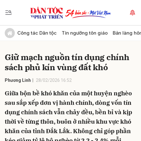
Gửi bình luận
Công tác Dân tộc
Tín ngưỡng tôn giáo
Bản làng hô
Giữ mạch nguồn tín dụng chính
sách phủ kín vùng đất khó
Phương Linh
28/02/2026 16:52
Giữa bộn bề khó khăn của một huyện nghèo
Hủy
Gửi
sau sắp xếp đơn vị hành chính, dòng vốn tín
dụng chính sách vẫn chảy đều, bền bỉ và kịp
thời về từng thôn, buôn ở nhiều khu vực khó
khăn của tỉnh Đắk Lắk. Không chỉ góp phần
kéo giảm tỷ lệ hộ nghèo từ 2,2 - 2,4% mỗi