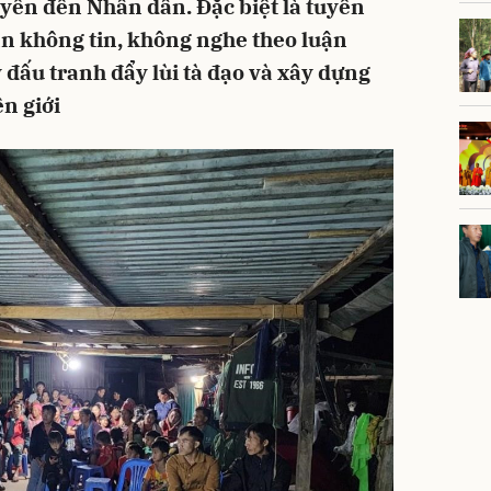
yền đến Nhân dân. Đặc biệt là tuyên
n không tin, không nghe theo luận
 đấu tranh đẩy lùi tà đạo và xây dựng
n giới