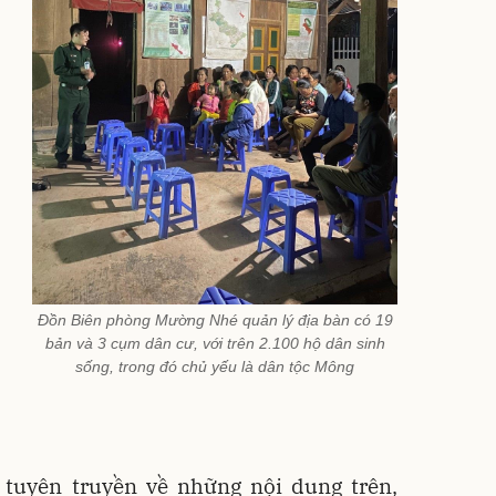
Đồn Biên phòng Mường Nhé quản lý địa bàn có 19
bản và 3 cụm dân cư, với trên 2.100 hộ dân sinh
sống, trong đó chủ yếu là dân tộc Mông
tuyên truyền về những nội dung trên,