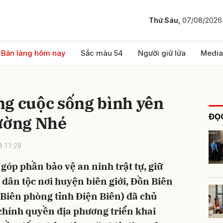
Thứ Sáu,
07/08/2026
bình luận
Bản làng hôm nay
Sắc màu 54
Người giữ lửa
Media
ng cuộc sống bình yên
ĐỌC
Mường Nhé
4 11:28
óp phần bảo vệ an ninh trật tự, giữ
Hủy
G
 dân tộc nơi huyện biên giới, Đồn Biên
Biên phòng tỉnh Điện Biên) đã chủ
 chính quyền địa phương triển khai