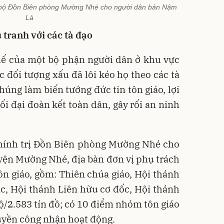
n bộ Đồn Biên phòng Mường Nhé cho người dân bản Nậm
Là
 tranh với các tà đạo
hế của một bộ phận người dân ở khu vực
ác đối tượng xấu đã lôi kéo họ theo các tà
húng làm biến tướng đức tin tôn giáo, lợi
ối đại đoàn kết toàn dân, gây rối an ninh
Chính trị Đồn Biên phòng Mường Nhé cho
yện Mường Nhé, địa bàn đơn vị phụ trách
tôn giáo, gồm: Thiên chúa giáo, Hội thánh
c, Hội thánh Liên hữu cơ đốc, Hội thánh
hộ/2.583 tín đồ; có 10 điểm nhóm tôn giáo
uyền công nhận hoạt động.