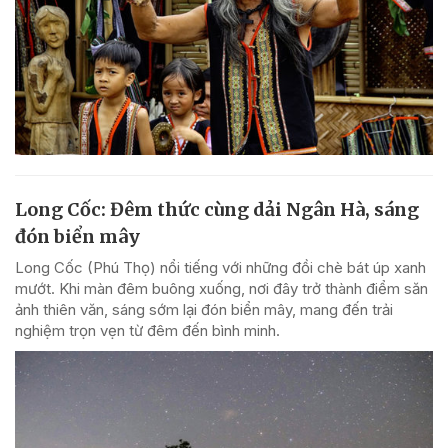
Long Cốc: Đêm thức cùng dải Ngân Hà, sáng
đón biển mây
Long Cốc (Phú Thọ) nổi tiếng với những đồi chè bát úp xanh
mướt. Khi màn đêm buông xuống, nơi đây trở thành điểm săn
ảnh thiên văn, sáng sớm lại đón biển mây, mang đến trải
nghiệm trọn vẹn từ đêm đến bình minh.