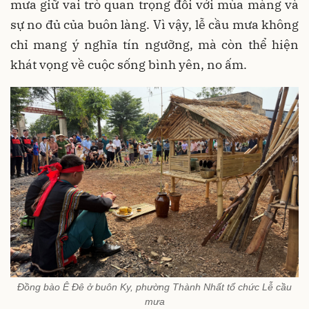
mưa giữ vai trò quan trọng đối với mùa màng và
sự no đủ của buôn làng. Vì vậy, lễ cầu mưa không
chỉ mang ý nghĩa tín ngưỡng, mà còn thể hiện
khát vọng về cuộc sống bình yên, no ấm.
Đồng bào Ê Đê ở buôn Ky, phường Thành Nhất tổ chức Lễ cầu
mưa