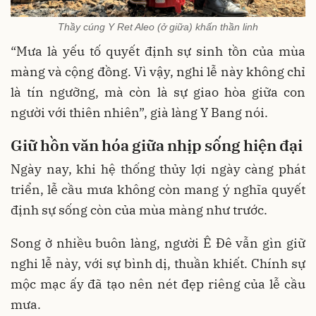
Thầy cúng Y Ret Aleo (ở giữa) khấn thần linh
“Mưa là yếu tố quyết định sự sinh tồn của mùa
màng và cộng đồng. Vì vậy, nghi lễ này không chỉ
là tín ngưỡng, mà còn là sự giao hòa giữa con
người với thiên nhiên”, già làng Y Bang nói.
Giữ hồn văn hóa giữa nhịp sống hiện đại
Ngày nay, khi hệ thống thủy lợi ngày càng phát
triển, lễ cầu mưa không còn mang ý nghĩa quyết
định sự sống còn của mùa màng như trước.
Song ở nhiều buôn làng, người Ê Đê vẫn gìn giữ
nghi lễ này, với sự bình dị, thuần khiết. Chính sự
mộc mạc ấy đã tạo nên nét đẹp riêng của lễ cầu
mưa.