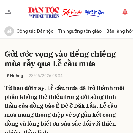
Gửi bình luận
Công tác Dân tộc
Tín ngưỡng tôn giáo
Bản làng hô
Gửi ước vọng vào tiếng chiêng
mùa rẫy qua Lễ cầu mưa
Lê Hường
23/05/2026 08:04
Từ bao đời nay, Lễ cầu mưa đã trở thành một
Hủy
Gửi
phần không thể thiếu trong đời sống tinh
thần của đồng bào Ê Đê ở Đắk Lắk. Lễ cầu
mưa mang thông điệp về sự gắn kết cộng
đồng và lòng biết ơn sâu sắc đối với thiên
nhiên, thần linh.