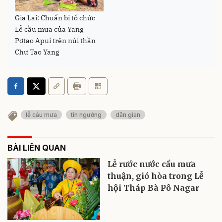
Gia Lai: Chuẩn bị tổ chức
Lễ cầu mưa của Yang
Pơtao Apui trên núi thần
Chư Tao Yang
lễ cầu mưa
tín ngưỡng
dân gian
BÀI LIÊN QUAN
Lễ rước nước cầu mưa
thuận, gió hòa trong Lễ
hội Tháp Bà Pô Nagar