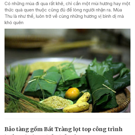
Có những mùa đi qua rất khẽ, chỉ cần một mùi hương hay một
thức quà quen thuộc cũng đủ để lòng người nhận ra. Mùa
Thu là như thế, luôn trở về cùng những hương vị bình dị mà
khó quên
Bảo tàng gốm Bát Tràng lọt top công trình