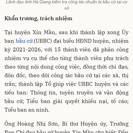
Lãnh đạo tỉnh Hà Giang kiểm tra công tác chuẩn bị bầu cử tại cơ
sở
Khẩn trương, trách nhiệm
Tại huyện Xín Mần, sau khi thành lập xong Ủy
ban
bầu cử
(UBBC) đại biểu HĐND huyện, nhiệm
kỳ 2021-2026, với 15 thành viên đã phân công
nhiệm vụ cụ thể cho từng thành viên phụ trách
theo từng nội dung công việc, đồng thời chỉ đạo,
đôn đốc, theo dõi công tác bầu cử tại các xã, thị
trấn; thành lập Tổ giúp việc UBBC huyện và các
tiểu ban: Thông tin, tuyên truyền và vận động
bầu cử; Tiểu ban giải quyết khiếu nại, tố cáo;
Tiểu ban an ninh.
Ông Hoàng Nhị Sơn, Bí thư Huyện ủy, Trưởng
Ban Chỉ đạo bầu cử huyện Xín Mần cho biết: Đến