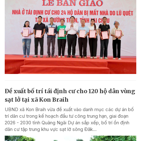
Đề xuất bố trí tái định cư cho 120 hộ dân vùng
sạt lở tại xã Kon Braih
UBND xã Kon Braih vừa đề xuất vào danh mục các dự án bố
trí dân cư trong kế hoạch đầu tư công trung hạn, giai đoạn
2026 - 2030 tỉnh Quảng Ngãi Dự án sắp xếp, bố trí ổn định
dân cư tập trung khu vực sạt lở sông Đăk...