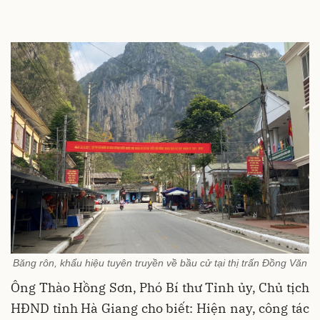
Băng rôn, khẩu hiệu tuyên truyền về bầu cử tại thị trấn Đồng Văn
Ông Thào Hồng Sơn, Phó Bí thư Tỉnh ủy, Chủ tịch
HĐND tỉnh Hà Giang cho biết: Hiện nay, công tác