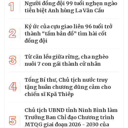
1
Người đồng đội 99 tuổi nghẹn ngào
tiễn biệt Anh hùng La Văn Cầu
Ký ức của cựu giao liên 96 tuổi trở
2
thành “tấm bản đồ” tìm hài cốt
đồng đội
3
Từ căn lều giữa rừng, cha nghèo
nuôi 7 con gái thành cử nhân
Tổng Bí thư, Chủ tịch nước truy
4
tặng huân chương dũng cảm cho
chiến sĩ Kpă Thiêp
Chủ tịch UBND tỉnh Ninh Bình làm
5
Trưởng Ban Chỉ đạo Chương trình
MTQG giai đoạn 2026 - 2030 của