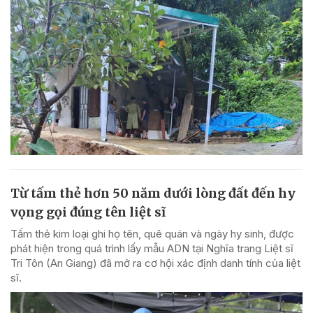
Từ tấm thẻ hơn 50 năm dưới lòng đất đến hy
vọng gọi đúng tên liệt sĩ
Tấm thẻ kim loại ghi họ tên, quê quán và ngày hy sinh, được
phát hiện trong quá trình lấy mẫu ADN tại Nghĩa trang Liệt sĩ
Tri Tôn (An Giang) đã mở ra cơ hội xác định danh tính của liệt
sĩ.