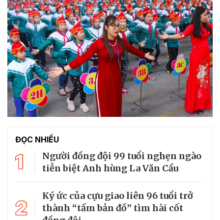
ĐỌC NHIỀU
1
Người đồng đội 99 tuổi nghẹn ngào
tiễn biệt Anh hùng La Văn Cầu
Ký ức của cựu giao liên 96 tuổi trở
2
thành “tấm bản đồ” tìm hài cốt