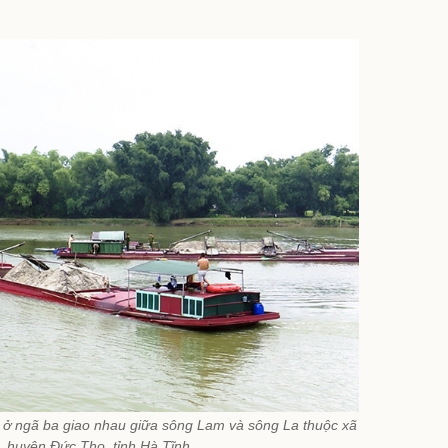
ép ở ngã ba giao nhau giữa sông Lam và sông La thuộc xã
 huyện Đức Thọ, tỉnh Hà Tĩnh