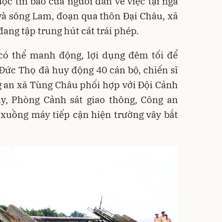
c tin báo của người dân về việc tại ngã
và sông Lam, đoạn qua thôn Đại Châu, xã
ang tập trung hút cát trái phép.
có thể manh động, lợi dụng đêm tối để
Đức Thọ đã huy động 40 cán bộ, chiến sĩ
 an xã Tùng Châu phối hợp với Đội Cảnh
y, Phòng Cảnh sát giao thông, Công an
 xuồng máy tiếp cận hiện trường vây bắt