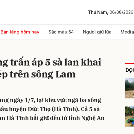
Thứ Năm,
06/08/2026
bình luận
Bản làng hôm nay
Sắc màu 54
Người giữ lửa
Media
g trấn áp 5 sà lan khai
ĐỌC
hép trên sông Lam
áng ngày 1/7, tại khu vực ngã ba sông
Hủy
G
âu huyện Đức Thọ (Hà Tĩnh). Cả 5 sà
an Hà Tĩnh bắt giữ đều từ tỉnh Nghệ An