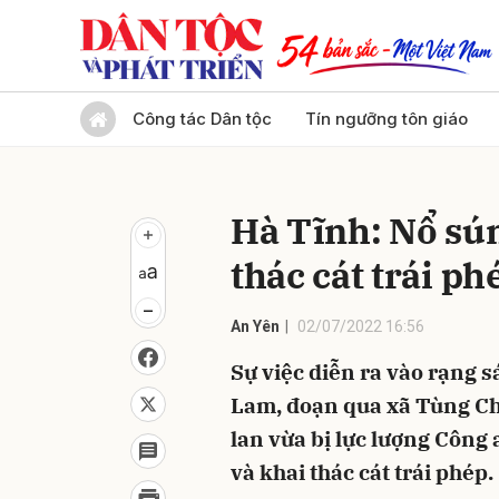
Gửi 
Công tác Dân tộc
Tín ngưỡng tôn giáo
Hà Tĩnh: Nổ sún
thác cát trái p
An Yên
02/07/2022 16:56
Sự việc diễn ra vào rạng s
Lam, đoạn qua xã Tùng Ch
lan vừa bị lực lượng Công 
và khai thác cát trái phép.