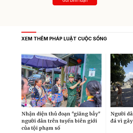
Gửi bình luận
XEM THÊM PHÁP LUẬT CUỘC SỐNG
Nhận diện thủ đoạn "giăng bẫy"
Người dâ
người dân trên tuyến biên giới
đá vì gâ
của tội phạm số