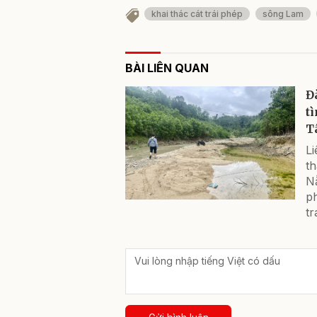
khai thác cát trái phép
sông Lam
BÀI LIÊN QUAN
Đ
t
T
Li
th
Nẵ
p
tr