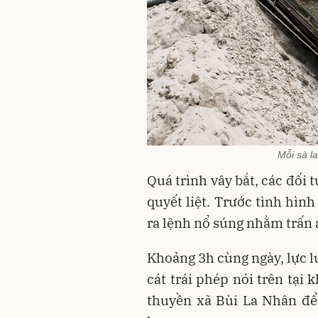
Mỗi sà l
Quá trình vây bắt, các đối 
quyết liệt. Trước tình hìn
ra lệnh nổ súng nhằm trấn 
Khoảng 3h cùng ngày, lực lư
cát trái phép nói trên tại 
thuyền xã Bùi La Nhân để 