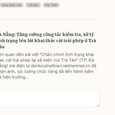
khai thác cát
cát tặc
Hà Tĩnh
à Nẵng: Tăng cường công tác kiểm tra, xử lý
ình trạng lén lút khai thác cát trái phép ở Trà
ân
ên quan đến bài viết “Chấn chỉnh tình trạng khai
ác cát trái phép tại xã miền núi Trà Tân” (TP. Đà
ng) mà điện tử dantocphattrien.vietnamnet.vn đã
hản ánh, lực lượng chức năng đã tiến hành kiểm
a hiện trường...