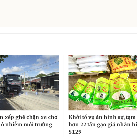
n xếp ghế chặn xe chở
Khởi tố vụ án hình sự, tạm
y ô nhiễm môi trường
hơn 22 tấn gạo giả nhãn h
ST25