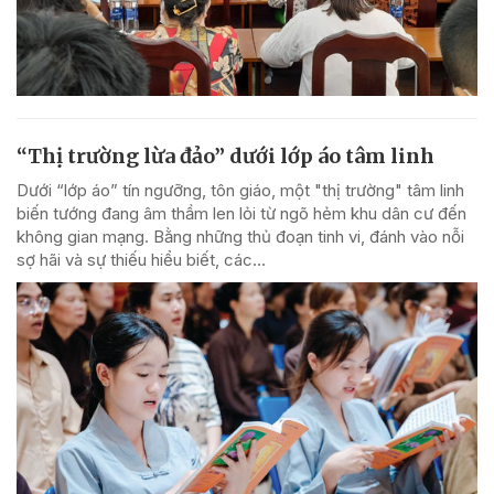
“Thị trường lừa đảo” dưới lớp áo tâm linh
Dưới “lớp áo” tín ngưỡng, tôn giáo, một "thị trường" tâm linh
biến tướng đang âm thầm len lỏi từ ngõ hẻm khu dân cư đến
không gian mạng. Bằng những thủ đoạn tinh vi, đánh vào nỗi
sợ hãi và sự thiếu hiểu biết, các...