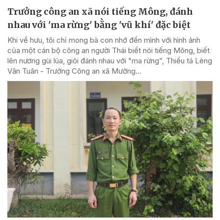
Trưởng công an xã nói tiếng Mông, đánh
nhau với 'ma rừng' bằng 'vũ khí' đặc biệt
Khi về hưu, tôi chỉ mong bà con nhớ đến mình với hình ảnh
của một cán bộ công an người Thái biết nói tiếng Mông, biết
lên nương gùi lúa, giỏi đánh nhau với "ma rừng”, Thiếu tá Lèng
Văn Tuân - Trưởng Công an xã Mường...