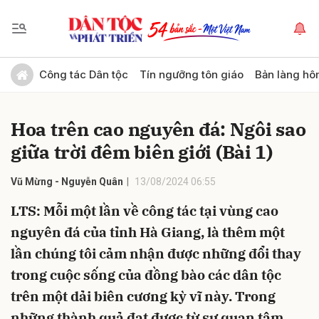
Gửi bình luận
Công tác Dân tộc
Tín ngưỡng tôn giáo
Bản làng hô
Hoa trên cao nguyên đá: Ngôi sao
giữa trời đêm biên giới (Bài 1)
Vũ Mừng - Nguyễn Quân
13/08/2024 06:55
LTS: Mỗi một lần về công tác tại vùng cao
Hủy
Gửi
nguyên đá của tỉnh Hà Giang, là thêm một
lần chúng tôi cảm nhận được những đổi thay
trong cuộc sống của đồng bào các dân tộc
trên một dải biên cương kỳ vĩ này. Trong
những thành quả đạt được từ sự quan tâm