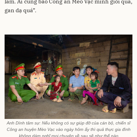
lắm. Ai cũng bảo Công an Mèo Vạc mình giỏi quá,
gan dạ quá”.
Anh Dính tâm sự: Nếu không có sự giúp đỡ của cán bộ, chiến sĩ
Công an huyện Mèo Vạc vào ngày hôm ấy thì quả thực gia đình
không dám nghĩ mọi chuyện về sau sẽ như thế nào