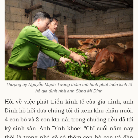
Thượng úy Nguyễn Mạnh Tường thăm mô hình phát triển kinh tế
hộ gia đình nhà anh Sùng Mí Dính
Hỏi về việc phát triển kinh tế của gia đình, anh
Dính hồ hởi đưa chúng tôi đi xem khu chăn nuôi.
4 con bò và 2 con lợn nái trong chuồng đều đã tới
kỳ sinh sản. Anh Dính khoe: “Chỉ cuối năm nay
thôi là trong nhà sẽ có thêm con bò con và đàn