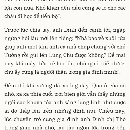
lợn con nữa. Khó khăn đến đâu cũng sẽ lo cho các
cháu đi học để tiến bộ”.
Trước lúc chia tay, anh Dính đến cạnh tôi, ngập
ngừng hồi lâu mới lên tiếng: “Nhà báo về xuôi rửa
giúp anh một tấm ảnh cả nhà chụp chung với chú
Tường rồi gửi lên Lủng Chư được không? Để mai
này khi mấy đứa trẻ lớn lên, chúng sẽ biết được,
chú ấy cũng là người thân trong gia đình mình”.
Đêm đó khi sương đã xuống dày. Qua ô cửa sổ
nhỏ, xa xa phía cuối trời biên giới vẫn thấy những
ngôi sao khuya tỏa ánh sáng lung linh như được
ai đó thắp lên trên những đỉnh núi. Chiều nay,
lúc chuyện trò cùng gia đình anh Dính chị Thò
trong gian nhà nhỏ, lâu lâu ngọn lửa trong bếp