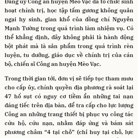
Đảng ủy Công an huyện Mèo Vạc đã tổ chức sinh
hoạt chính trị, học tập tấm gương không quản
ngại hy sinh, gian khổ của đồng chí Nguyễn
Mạnh Tường trong quá trình làm nhiệm vụ. Có
thể khẳng định, đây không phải là hành động
bột phát mà là sản phẩm trong quá trình rèn
luyện, tu dưỡng, giáo dục về chính trị của cán
bộ, chiến sĩ Công an huyện Mèo Vạc.
Trong thời gian tới, đơn vị sẽ tiếp tục tham mưu
cho cấp ủy, chính quyền địa phương rà soát lại
47 hố sụt có nguy cơ tiềm ẩn những tai nạn
đáng tiếc trên địa bàn, để tra cấp cho lực lượng
Công an những trang thiết bị phục vụ công tác
cứu hộ, cứu nạn, nhằm đáp ứng và bám sát
phương châm “4 tại chỗ” (chỉ huy tại chỗ, lực