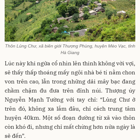
Thôn Lủng Chư, xã biên giới Thượng Phùng, huyện Mèo Vạc, tỉnh
Hà Giang
Lúc này khi ngửa cổ nhìn lên thinh không vời vợi,
sẽ thấy thấp thoáng mấy ngôi nhà bé tí nằm chon
von trên cao, lẫn trong những dải mây bạc đang
chầm chậm đu đưa trên đỉnh núi. Thượng úy
Nguyễn Mạnh Tường với tay chỉ: “Lủng Chư ở
trên đó, không xa lắm đâu, chỉ cách trung tâm
huyện 40km. Một số đoạn đường từ xã vào thôn
còn khó đi, nhưng chỉ mất chừng hơn nửa ngày là
sẽ đến”.