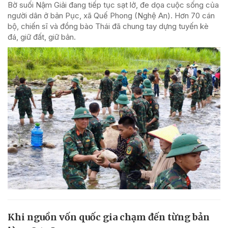
Bờ suối Nậm Giải đang tiếp tục sạt lở, đe dọa cuộc sống của
người dân ở bản Pục, xã Quế Phong (Nghệ An). Hơn 70 cán
bộ, chiến sĩ và đồng bào Thái đã chung tay dựng tuyến kè
đá, giữ đất, giữ bản.
Khi nguồn vốn quốc gia chạm đến từng bản