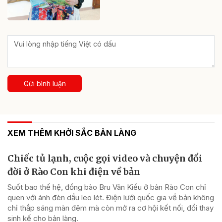
Gửi bình luận
XEM THÊM KHỞI SẮC BẢN LÀNG
Chiếc tủ lạnh, cuộc gọi video và chuyện đổi
đời ở Rào Con khi điện về bản
Suốt bao thế hệ, đồng bào Bru Vân Kiều ở bản Rào Con chỉ
quen với ánh đèn dầu leo lét. Điện lưới quốc gia về bản không
chỉ thắp sáng màn đêm mà còn mở ra cơ hội kết nối, đổi thay
sinh kế cho bản làng.