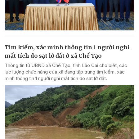
Tìm kiếm, xác minh thông tin 1 người nghi
mất tích do sạt lở đất ở xã Chế Tạo
Thông tin từ UBND xã Chế Tạo, tỉnh Lào Cai cho biết, các
lực lượng chức năng của xã đang tập trung tìm kiếm, xác
minh thông tin 1 người nghi mất tích do sạt lở đất.