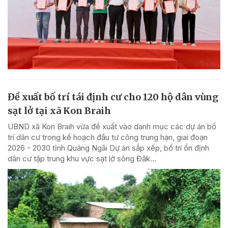
Đề xuất bố trí tái định cư cho 120 hộ dân vùng
sạt lở tại xã Kon Braih
UBND xã Kon Braih vừa đề xuất vào danh mục các dự án bố
trí dân cư trong kế hoạch đầu tư công trung hạn, giai đoạn
2026 - 2030 tỉnh Quảng Ngãi Dự án sắp xếp, bố trí ổn định
dân cư tập trung khu vực sạt lở sông Đăk...