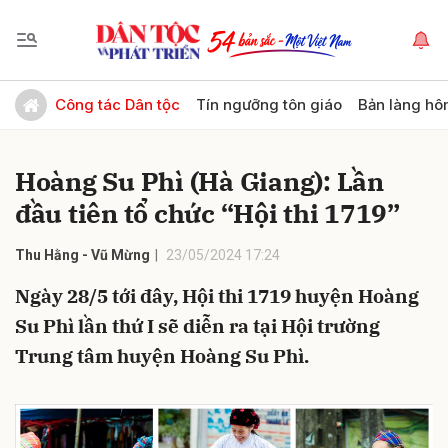
Gửi bình luận
Công tác Dân tộc
Tín ngưỡng tôn giáo
Bản làng hô
Hoàng Su Phì (Hà Giang): Lần
đầu tiên tổ chức “Hội thi 1719”
Thu Hằng - Vũ Mừng
23/05/2024 17:24
Ngày 28/5 tới đây, Hội thi 1719 huyện Hoàng
Hủy
Gửi
Su Phì lần thứ I sẽ diễn ra tại Hội trường
Trung tâm huyện Hoàng Su Phì.