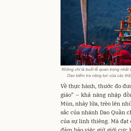
Không chỉ là buổi lễ quan trọng nhất
Dao kiểm tra năng lực của các thầ
Về thực hành, thước đo đư
giáo” – khả năng nhập đồ
Mùn, nhảy lửa, trèo lên nh
sắc của nhánh Dao Quần ch
của sự linh thiêng. Mà đạt
đảm bảo việc giữ giới cực 