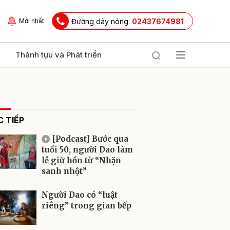
Đường dây nóng:
02437674981
Mới nhất
Thành tựu và Phát triển
 TIẾP
[Podcast] Bước qua
tuổi 50, người Dao làm
lễ giữ hồn từ “Nhặn
sanh nhột”
ửi
Người Dao có “luật
riêng” trong gian bếp