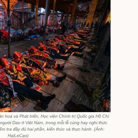
 hoá và Phát triển, Học viện Chính trị Quốc gia Hồ Chí
người Dao ở Việt Nam, trong mỗi lễ cúng hay nghi thức
m tra đầy đủ hai phần, kiến thức và thực hành. (Ảnh:
HaiLeCao)