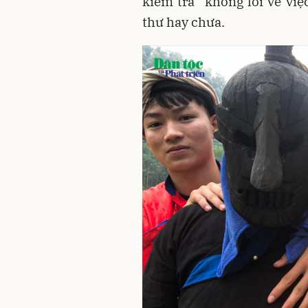
kiểm tra” không lời về vi
thư hay chưa.