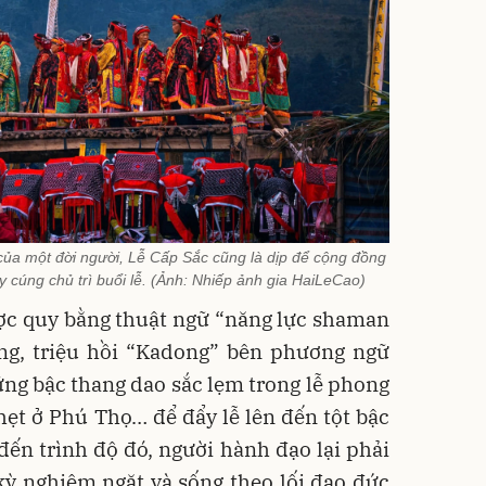
 của một đời người, Lễ Cấp Sắc cũng là dịp để cộng đồng
y cúng chủ trì buổi lễ. (Ảnh: Nhiếp ảnh gia HaiLeCao)
ợc quy bằng thuật ngữ “năng lực shaman
ng, triệu hồi “Kadong” bên phương ngữ
ững bậc thang dao sắc lẹm trong lễ phong
ẹt ở Phú Thọ… để đẩy lễ lên đến tột bậc
 đến trình độ đó, người hành đạo lại phải
kỳ nghiêm ngặt và sống theo lối đạo đức