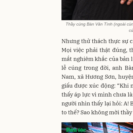
Thầy cúng Bàn Văn Tình (ngoài cùn
cú
Nhưng thử thách thực sự ch
Mọi việc phải thật đúng, t
mắt nghiêm khắc của bản l
lễ cúng trong đời, anh B
Nam, xã Hương Sơn, huyện
giấu được xúc động: “Khi 
thấy áp lực vì mình chưa l
người nhìn thấy lại hỏi: A!
to thế? Sao không mời thầy