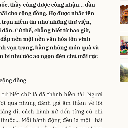
huốc, thầy cúng được công nhận… dần
hãi cho cộng đồng. Họ được nhắc tên
i trọn niềm tin như những thư viện,
dân. Cứ thế, chẳng biết từ bao giờ,
 đắp nên một nền văn hóa tôn vinh
ình vạn trạng, bằng những món quà và
ền bỉ như ước ao ngọn đèn chủ mãi rực
 cộng đồng
cứ biết chữ là đã thành hiền tài. Người
ượt qua những đánh giá âm thầm về lối
, dáng đi, cách hành xử đến từng cử chỉ
ốc thuốc… Mỗi hành động đều là một “bài