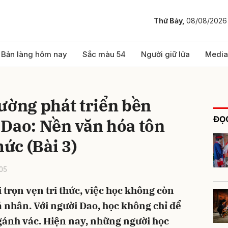
Thứ Bảy,
08/08/2026
bình luận
Bản làng hôm nay
Sắc màu 54
Người giữ lửa
Media
ường phát triển bền
ĐỌC
 Dao: Nền văn hóa tôn
hức (Bài 3)
05
Hủy
G
 trọn vẹn tri thức, việc học không còn
á nhân. Với người Dao, học không chỉ để
 gánh vác. Hiện nay, những người học