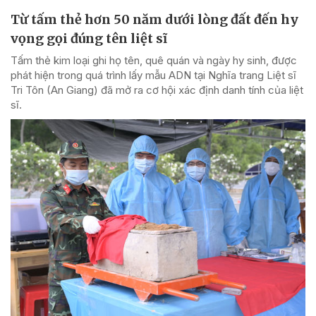
Từ tấm thẻ hơn 50 năm dưới lòng đất đến hy
vọng gọi đúng tên liệt sĩ
Tấm thẻ kim loại ghi họ tên, quê quán và ngày hy sinh, được
phát hiện trong quá trình lấy mẫu ADN tại Nghĩa trang Liệt sĩ
Tri Tôn (An Giang) đã mở ra cơ hội xác định danh tính của liệt
sĩ.