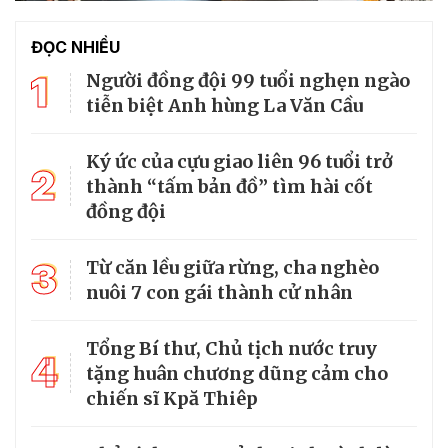
ĐỌC NHIỀU
1
Người đồng đội 99 tuổi nghẹn ngào
tiễn biệt Anh hùng La Văn Cầu
Ký ức của cựu giao liên 96 tuổi trở
2
thành “tấm bản đồ” tìm hài cốt
đồng đội
3
Từ căn lều giữa rừng, cha nghèo
nuôi 7 con gái thành cử nhân
Tổng Bí thư, Chủ tịch nước truy
4
tặng huân chương dũng cảm cho
chiến sĩ Kpă Thiêp