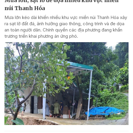
Mưa lớn, sạt lở đe dọa nhiều khu vực miền
núi Thanh Hóa
Mưa lớn kéo dài khiến nhiều khu vực miền núi Thanh Hóa xảy
ra sạt lở đất đá, ảnh hưởng giao thông, công trình và đe dọa
an toàn người dân. Chính quyền các địa phương đang khẩn
trương triển khai phương án ứng phó.