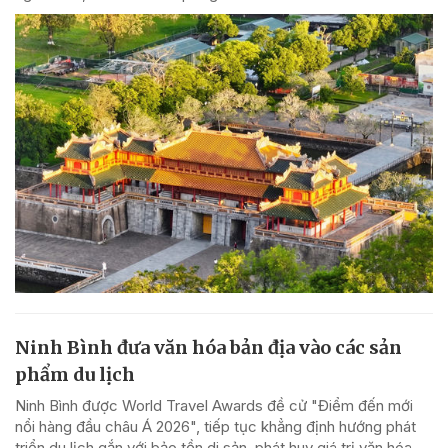
Ninh Bình đưa văn hóa bản địa vào các sản
phẩm du lịch
Ninh Bình được World Travel Awards đề cử "Điểm đến mới
nổi hàng đầu châu Á 2026", tiếp tục khẳng định hướng phát
triển du lịch gắn với bảo tồn di sản, phát huy giá trị văn hóa