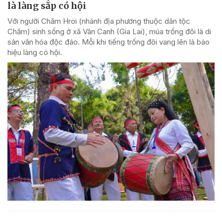
là làng sắp có hội
Với người Chăm Hroi (nhánh địa phương thuộc dân tộc
Chăm) sinh sống ở xã Vân Canh (Gia Lai), múa trống đôi là di
sản văn hóa độc đáo. Mỗi khi tiếng trống đôi vang lên là báo
hiệu làng có hội.