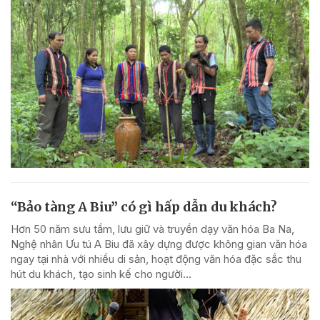
“Bảo tàng A Biu” có gì hấp dẫn du khách?
Hơn 50 năm sưu tầm, lưu giữ và truyền dạy văn hóa Ba Na,
Nghệ nhân Ưu tú A Biu đã xây dựng được không gian văn hóa
ngay tại nhà với nhiều di sản, hoạt động văn hóa đặc sắc thu
hút du khách, tạo sinh kế cho người...