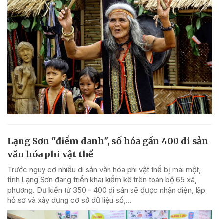
Lạng Sơn "điểm danh", số hóa gần 400 di sản
văn hóa phi vật thể
Trước nguy cơ nhiều di sản văn hóa phi vật thể bị mai một,
tỉnh Lạng Sơn đang triển khai kiểm kê trên toàn bộ 65 xã,
phường. Dự kiến từ 350 - 400 di sản sẽ được nhận diện, lập
hồ sơ và xây dựng cơ sở dữ liệu số,...