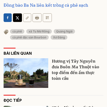
Đồng bào Ba Na liên kết trồng cà phê sạch
cà phê
xã Tu Mơ Rông
Quảng Ngãi
cà phê đặc sản Bourbon
Xơ Đăng
BÀI LIÊN QUAN
Hương vị Tây Nguyên
đưa Buôn Ma Thuột vào
top điểm đến ẩm thực
toàn cầu
ĐỌC TIẾP