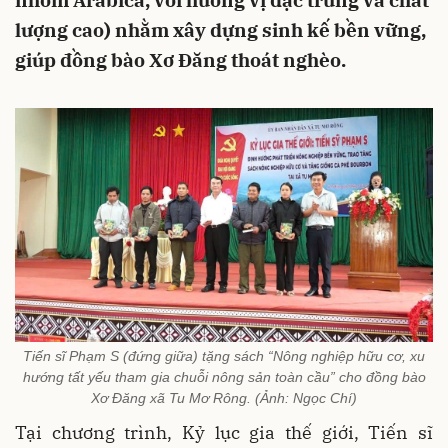
nhóm Arabica, với hương vị đặc trưng và chất
lượng cao) nhằm xây dựng sinh kế bền vững,
giúp đồng bào Xơ Đăng thoát nghèo.
Tiến sĩ Phạm S (đứng giữa) tặng sách “Nông nghiệp hữu cơ, xu
hướng tất yếu tham gia chuỗi nông sản toàn cầu” cho đồng bào
Xơ Đăng xã Tu Mơ Rông. (Ảnh: Ngọc Chí)
Tại chương trình, Kỷ lục gia thế giới, Tiến sĩ