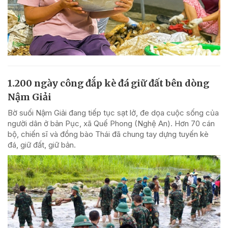
1.200 ngày công đắp kè đá giữ đất bên dòng
Nậm Giải
Bờ suối Nậm Giải đang tiếp tục sạt lở, đe dọa cuộc sống của
người dân ở bản Pục, xã Quế Phong (Nghệ An). Hơn 70 cán
bộ, chiến sĩ và đồng bào Thái đã chung tay dựng tuyến kè
đá, giữ đất, giữ bản.