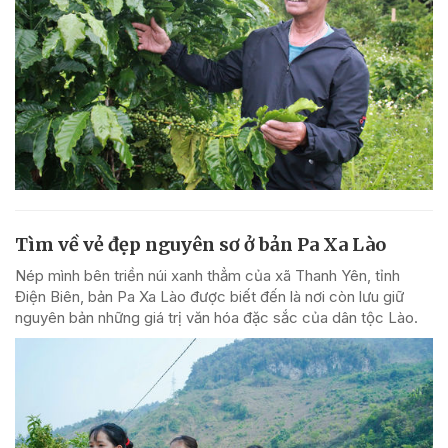
Tìm về vẻ đẹp nguyên sơ ở bản Pa Xa Lào
Nép mình bên triền núi xanh thẳm của xã Thanh Yên, tỉnh
Điện Biên, bản Pa Xa Lào được biết đến là nơi còn lưu giữ
nguyên bản những giá trị văn hóa đặc sắc của dân tộc Lào.