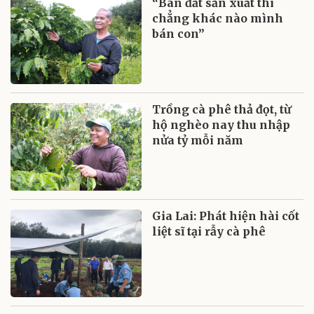
“Bán đất sản xuất thì
chẳng khác nào mình
bán con”
Trồng cà phê thả đọt, từ
hộ nghèo nay thu nhập
nửa tỷ mỗi năm
Gia Lai: Phát hiện hài cốt
liệt sĩ tại rẫy cà phê