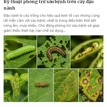
Kỹ thuật phòng trừ sâu bệnh trên cây đậu
nành
Đậu nành là cây trồng cho hiệu quả kinh tế cao nhưng cũng
rất mẫn cảm với sâu bệnh, nhất là trong điều kiện thời tiết
nóng ẩm, mưa nhiều. Chủ động phòng trừ sâu bệnh sẽ giúp
giảm thiểu thiệt hại, hạn chế sử dụng...