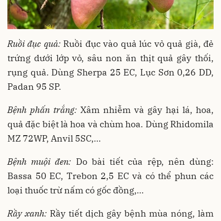
Ruồi đục quả:
Ruồi đục vào quả lúc vỏ quả già, đẻ
trứng dưới lớp vỏ, sâu non ăn thịt quả gây thối,
rụng quả. Dùng Sherpa 25 EC, Lục Sơn 0,26 DD,
Padan 95 SP.
Bệnh phấn trắng:
Xâm nhiễm và gây hại lá, hoa,
quả đặc biệt là hoa và chùm hoa. Dùng Rhidomila
MZ 72WP, Anvil 5SC,…
Bệnh muội đen:
Do bài tiết của rệp, nên dùng:
Bassa 50 EC, Trebon 2,5 EC và có thể phun các
loại thuốc trừ nấm có gốc đồng,…
Rầy xanh:
Rầy tiết dịch gây bệnh mùa nóng, làm