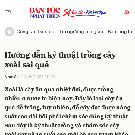
Gửi bình luận
Công tác Dân tộc
Tín ngưỡng tôn giáo
Bản làng hô
Hướng dẫn kỹ thuật trồng cây
xoài sai quả
Như Ý
17/05/2024 18:15
Xoài là cây ăn quả nhiệt đới, được trồng
Hủy
Gửi
nhiều ở nước ta hiện nay. Đây là loại cây ăn
quả dễ trồng, tuy nhiên, để cây đạt được năng
suất cao đòi hỏi phải chăm sóc đúng kỹ thuật.
Sau đây là kỹ thuật trồng và chăm sóc cây
xoài đạt năng suất cao mời bà con tham khảo.