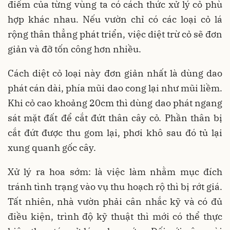
điểm của từng vùng ta có cách thức xử lý cỏ phù
hợp khác nhau. Nếu vườn chỉ có các loại cỏ lá
rộng thân thẳng phát triển, việc diệt trừ cỏ sẽ đơn
giản và đỡ tốn công hơn nhiều.
Cách diệt cỏ loại này đơn giản nhất là dùng dao
phát cán dài, phía mũi dao cong lại như mũi liềm.
Khi cỏ cao khoảng 20cm thì dùng dao phát ngang
sát mặt đất để cắt đứt thân cây cỏ. Phần thân bị
cắt đứt được thu gom lại, phơi khô sau đó tủ lại
xung quanh gốc cây.
Xử lý ra hoa sớm: là việc làm nhằm mục đích
tránh tình trạng vào vụ thu hoạch rộ thì bị rớt giá.
Tất nhiên, nhà vườn phải cân nhắc kỹ và có đủ
điều kiện, trình độ kỹ thuật thì mới có thể thực