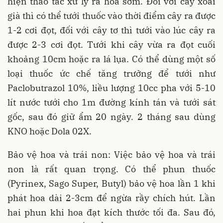
hiện thao tác xử lý ra hoa sớm. Đối với cây xoài
già thì có thể tưới thuốc vào thời điểm cây ra được
1-2 cơi đọt, đối với cây tơ thì tưới vào lúc cây ra
được 2-3 cơi đọt. Tưới khi cây vừa ra đọt cuối
khoảng 10cm hoặc ra lá lụa. Có thể dùng một số
loại thuốc ức chế tăng trưởng để tưới như
Paclobutrazol 10%, liều lượng 10cc pha với 5-10
lít nước tưới cho 1m đường kính tán và tưới sát
gốc, sau đó giữ ẩm 20 ngày. 2 tháng sau dùng
KNO hoặc Dola 02X.
Bảo vệ hoa và trái non: Việc bảo vệ hoa và trái
non là rất quan trọng. Có thể phun thuốc
(Pyrinex, Sago Super, Butyl) bảo vệ hoa lần 1 khi
phát hoa dài 2-3cm để ngừa rầy chích hút. Lần
hai phun khi hoa đạt kích thước tối đa. Sau đó,