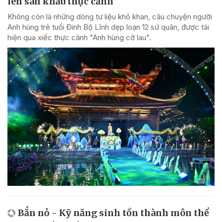
lên sân khấu thực cảnh
Không còn là những dòng tư liệu khô khan, câu chuyện người
Anh hùng trẻ tuổi Đinh Bộ Lĩnh dẹp loạn 12 sứ quân, được tái
hiện qua xiếc thực cảnh "Anh hùng cờ lau".
Bắn nỏ - Kỹ năng sinh tồn thành môn thể