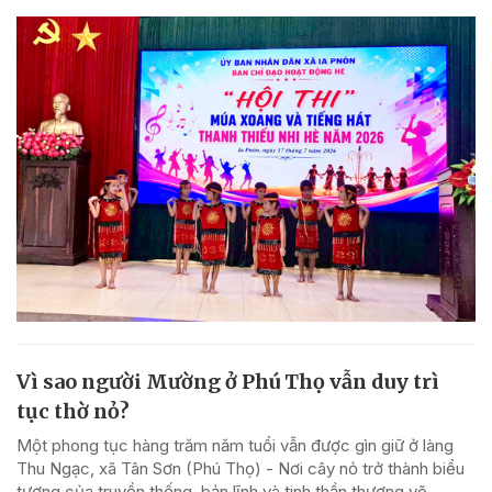
Vì sao người Mường ở Phú Thọ vẫn duy trì
tục thờ nỏ?
Một phong tục hàng trăm năm tuổi vẫn được gìn giữ ở làng
Thu Ngạc, xã Tân Sơn (Phú Thọ) - Nơi cây nỏ trở thành biểu
tượng của truyền thống, bản lĩnh và tinh thần thượng võ.