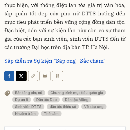
thực hiện, với thông điệp lan tỏa giá trị văn hóa,
tập quán tốt đẹp của phụ nữ DTTS hướng đến
mục tiêu phát triển bền vững cộng đồng dân tộc.
Đặc biệt, đến với sự kiện lần này còn có sự tham
gia của các bạn sinh viên, sinh viên DTTS đến từ
các trường Đại học trên địa bàn TP. Hà Nội.
Sắp diễn ra Sự kiện “Sáp ong - Sắc chàm”
Bản tàng phụ nữ
Chương trình mục tiêu quốc gia
Dự án 8
Dân tộc Dao
Dân tộc Mông
Sinh viên DTTS
dân tộc thiểu số
Vẽ sáp ong
Nhuộm tràm
Thổ cẩm