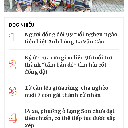
ĐỌC NHIỀU
1
Người đồng đội 99 tuổi nghẹn ngào
tiễn biệt Anh hùng La Văn Cầu
Ký ức của cựu giao liên 96 tuổi trở
2
thành “tấm bản đồ” tìm hài cốt
đồng đội
3
Từ căn lều giữa rừng, cha nghèo
nuôi 7 con gái thành cử nhân
14 xã, phường ở Lạng Sơn chưa đạt
4
tiêu chuẩn, có thể tiếp tục được sắp
xếp