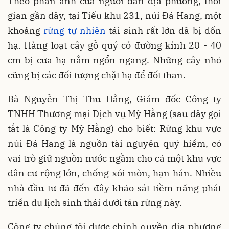
Theo phản ánh của người dân địa phương, thời
gian gần đây, tại Tiểu khu 231, núi Đá Hang, một
khoảng
rừng tự nhiên
tái sinh rất lớn đã bị đốn
hạ. Hàng loạt cây gỗ quý có đường kính 20 - 40
cm bị cưa hạ nằm ngổn ngang. Những cây nhỏ
cũng bị các đối tượng chặt hạ để đốt than.
Bà Nguyễn Thị Thu Hằng, Giám đốc Công ty
TNHH Thương mại Dịch vụ Mỹ Hằng (sau đây gọi
tắt là Công ty Mỹ Hằng) cho biết: Rừng khu vực
núi Đá Hang là nguồn tài nguyên quý hiếm, có
vai trò giữ nguồn nước ngầm cho cả một khu vực
dân cư rộng lớn, chống xói mòn, hạn hán. Nhiều
nhà đầu tư đã đến đây khảo sát tiềm năng phát
triển du lịch sinh thái dưới tán rừng này.
Công ty chúng tôi được chính quyền địa phương