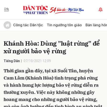
Gửi bình luận
Công tác Dân tộc
Tín ngưỡng tôn giáo
Bản làng hô
Khánh Hòa: Dùng "luật rừng" để
xử người bảo vệ rừng
Tiếng Dân
07/10/2021 12:09
Thời gian gần đây, tại xã Suối Tân, huyện
Hủy
Gửi
Cam Lâm (Khánh Hòa) tình trạng phá rừng
và hành hung lực lượng bảo vệ rừng diễn ra
thường xuyên. Việc này không những gây
hoang mang cho những người bảo vệ rừng,
mà còn ảnh hưởng đến tình hình an ninh trật