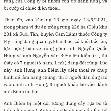
rừng của Công ty bị nhóm côn đồ hành hung và
bị cướp đi chiếc điện thoại.
Theo đó, vào khoảng 13 giờ ngày 13/9/2021,
trong phạm vi dự án trồng rừng 226 ha (Tiểu khu
231 xã Suối Tân, huyện Cam Lâm) thuộc Công ty
Mỹ Hằng đang quản lý, khai thác, có khói bốc lên,
lực lượng bảo vệ rừng gồm anh Nguyễn Quốc
Hưng và anh Nguyễn Văn Biêm lên kiểm tra, thì
thấy có 7 người (6 nam, 1 nữ ) đang đốt rừng. Lúc
này, anh Hưng, anh Biêm lấy điện thoại ra chụp
hình để làm bằng chứng, thì 3 người đàn ông lao
vào đánh anh Hưng, 3 người khác lao vào đánh
anh Biêm túi bụi.
Anh Biêm bị một đối tượng dùng cây rựa bổ từ
trên đầu xuống. Anh né được nhưng đến lần bổ