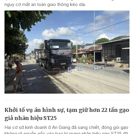
nguy cơ mất an toàn giao thông kéo dài.
Khởi tố vụ án hình sự, tạm giữ hơn 22 tấn gạo
giả nhãn hiệu ST25
Hai cơ sở kinh doanh ở An Giang đã sang chiết, đóng gói gạo
không rõ nguồn gốc vào bao bì mang nhãn hiệu gạo ST25 đã