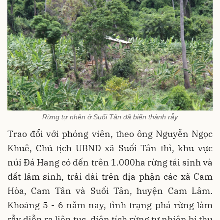
Rừng tự nhên ở Suối Tân đã biến thành rẫy
Trao đổi với phóng viên, theo ông Nguyễn Ngọc
Khuê, Chủ tịch UBND xã Suối Tân thì, khu vực
núi Đá Hang có đến trên 1.000ha rừng tái sinh và
đất lâm sinh, trải dài trên địa phận các xã Cam
Hòa, Cam Tân và Suối Tân, huyện Cam Lâm.
Khoảng 5 - 6 năm nay, tình trạng phá rừng làm
rẫy diễn ra liên tục, diện tích rừng tự nhiên bị thu