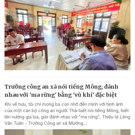
Trưởng công an xã nói tiếng Mông, đánh
nhau với 'ma rừng' bằng 'vũ khí' đặc biệt
Khi về hưu, tôi chỉ mong bà con nhớ đến mình với hình ảnh
của một cán bộ công an người Thái biết nói tiếng Mông, biết
lên nương gùi lúa, giỏi đánh nhau với "ma rừng”, Thiếu tá Lèng
Văn Tuân - Trưởng Công an xã Mường...