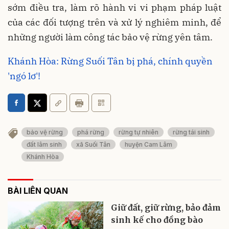
sớm điều tra, làm rõ hành vi vi phạm pháp luật
của các đối tượng trên và xử lý nghiêm minh, để
những người làm công tác bảo vệ rừng yên tâm.
Khánh Hòa: Rừng Suối Tân bị phá, chính quyền
'ngó lơ'!
bảo vệ rừng
phá rừng
rừng tự nhiên
rừng tái sinh
đất lâm sinh
xã Suối Tân
huyện Cam Lâm
Khánh Hòa
BÀI LIÊN QUAN
Giữ đất, giữ rừng, bảo đảm
sinh kế cho đồng bào