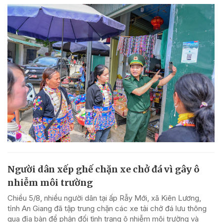
Người dân xếp ghế chặn xe chở đá vì gây ô
nhiễm môi trường
Chiều 5/8, nhiều người dân tại ấp Rẫy Mới, xã Kiên Lương,
tỉnh An Giang đã tập trung chặn các xe tải chở đá lưu thông
qua địa bàn để phản đối tình trạng ô nhiễm môi trường và