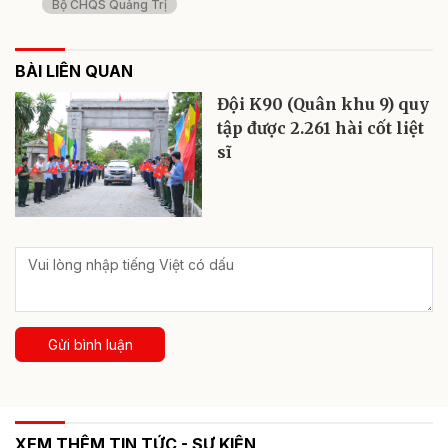
Bộ CHQS Quảng Trị
BÀI LIÊN QUAN
Đội K90 (Quân khu 9) quy
tập được 2.261 hài cốt liệt
sĩ
Gửi bình luận
XEM THÊM TIN TỨC - SỰ KIỆN