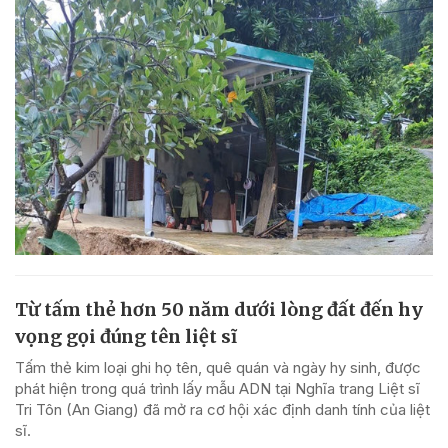
Từ tấm thẻ hơn 50 năm dưới lòng đất đến hy
vọng gọi đúng tên liệt sĩ
Tấm thẻ kim loại ghi họ tên, quê quán và ngày hy sinh, được
phát hiện trong quá trình lấy mẫu ADN tại Nghĩa trang Liệt sĩ
Tri Tôn (An Giang) đã mở ra cơ hội xác định danh tính của liệt
sĩ.