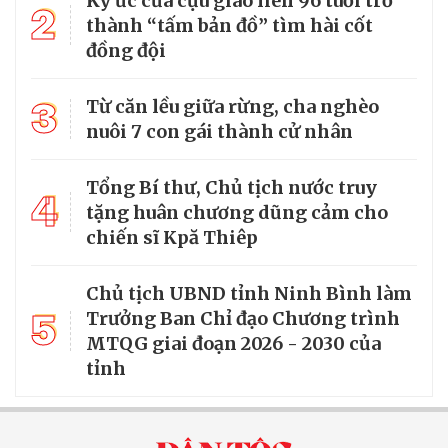
Ký ức của cựu giao liên 96 tuổi trở
2
thành “tấm bản đồ” tìm hài cốt
đồng đội
3
Từ căn lều giữa rừng, cha nghèo
nuôi 7 con gái thành cử nhân
Tổng Bí thư, Chủ tịch nước truy
4
tặng huân chương dũng cảm cho
chiến sĩ Kpă Thiêp
Chủ tịch UBND tỉnh Ninh Bình làm
5
Trưởng Ban Chỉ đạo Chương trình
MTQG giai đoạn 2026 - 2030 của
tỉnh