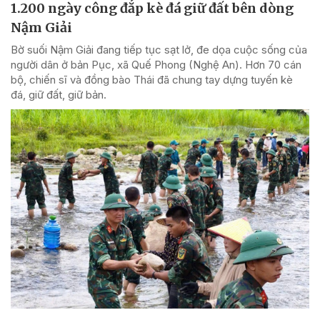
1.200 ngày công đắp kè đá giữ đất bên dòng
Nậm Giải
Bờ suối Nậm Giải đang tiếp tục sạt lở, đe dọa cuộc sống của
người dân ở bản Pục, xã Quế Phong (Nghệ An). Hơn 70 cán
bộ, chiến sĩ và đồng bào Thái đã chung tay dựng tuyến kè
đá, giữ đất, giữ bản.