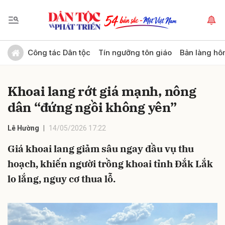
Gửi bình luận
Công tác Dân tộc
Tín ngưỡng tôn giáo
Bản làng hô
Khoai lang rớt giá mạnh, nông
dân “đứng ngồi không yên”
Lê Hường
14/05/2026 17:22
Giá khoai lang giảm sâu ngay đầu vụ thu
Hủy
Gửi
hoạch, khiến người trồng khoai tỉnh Đắk Lắk
lo lắng, nguy cơ thua lỗ.