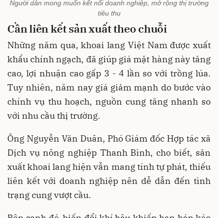
Người dân mong muốn kết nối doanh nghiệp, mở rộng thị trường
tiêu thụ
C
ần
liên
kết
sản
xuất
theo
chuỗi
Những năm qua, khoai lang Việt Nam được xuất
khẩu chính ngạch, đã giúp giá mặt hàng này tăng
cao, lợi nhuận cao gấp 3 - 4 lần so với trồng lúa.
Tuy nhiên, năm nay giá giảm mạnh do bước vào
chính vụ thu hoạch, nguồn cung tăng nhanh so
với nhu cầu thị trường.
Ông Nguyễn Văn Duân, Phó Giám đốc Hợp tác xã
Dịch vụ nông nghiệp Thanh Bình, cho biết, sản
xuất khoai lang hiện vẫn mang tính tự phát, thiếu
liên kết với doanh nghiệp nên dễ dẫn đến tình
trạng cung vượt cầu.
Bên cạnh đó, biến đổi khí hậu khiến hạn hán kéo