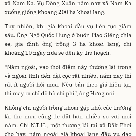
xã Nam Ka. Vụ Đông Xuân năm nay xã Nam Ka
xuống giống khoảng 200 ha khoai lang.
Tuy nhiên, khi giá khoai đầu vụ liên tục giảm
sâu. Ông Ngô Quốc Hưng ở buôn Plao Siêng chia
sẻ, gia đình ông trồng 3 ha khoai lang, chỉ
khoảng 10 ngày nữa sẽ đến kỳ thu hoạch.
“Năm ngoái, vào thời điểm này thương lái trong
và ngoài tỉnh đến đặt cọc rất nhiều, năm nay thì
rất ít người hỏi mua. Nếu bán theo giá hiện tại,
thì may ra chỉ đủ bù chi phí”, ông Hưng nói.
Không chỉ người trồng khoai gặp khó, các thương
lái thu mua cũng dè dặt hơn nhiều so với mọi
năm. Chị N.T.H., một thương lái tại xã Đắk Phơi
cho hay, năm ngoái giá khoai lang đầu vụ dao