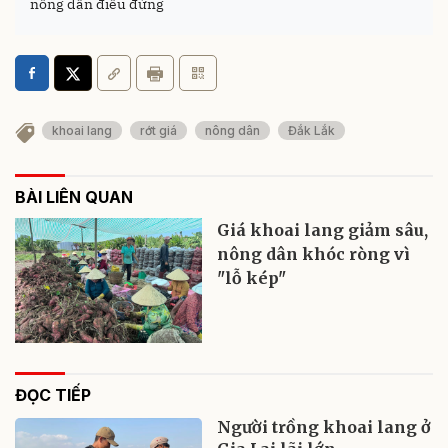
nông dân điêu đứng
khoai lang
rớt giá
nông dân
Đắk Lắk
BÀI LIÊN QUAN
Giá khoai lang giảm sâu,
nông dân khóc ròng vì
"lỗ kép"
ĐỌC TIẾP
Người trồng khoai lang ở