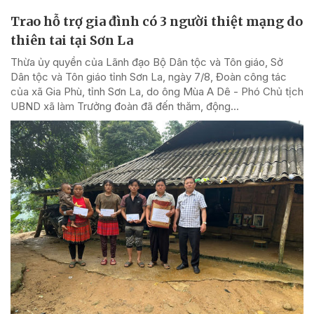
Trao hỗ trợ gia đình có 3 người thiệt mạng do
thiên tai tại Sơn La
Thừa ủy quyền của Lãnh đạo Bộ Dân tộc và Tôn giáo, Sở
Dân tộc và Tôn giáo tỉnh Sơn La, ngày 7/8, Đoàn công tác
của xã Gia Phù, tỉnh Sơn La, do ông Mùa A Dê - Phó Chủ tịch
UBND xã làm Trưởng đoàn đã đến thăm, động...