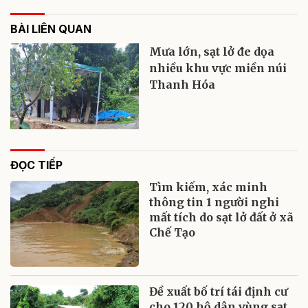
BÀI LIÊN QUAN
Mưa lớn, sạt lở đe dọa
nhiều khu vực miền núi
Thanh Hóa
ĐỌC TIẾP
Tìm kiếm, xác minh
thông tin 1 người nghi
mất tích do sạt lở đất ở xã
Chế Tạo
Đề xuất bố trí tái định cư
cho 120 hộ dân vùng sạt