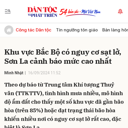
Gửi bình luận
Công tác Dân tộc
Tín ngưỡng tôn giáo
Bản làng hô
Khu vực Bắc Bộ có nguy cơ sạt lở,
Sơn La cảnh báo mức cao nhất
Minh Nhật
16/09/2024 11:52
Theo dự báo từ Trung tâm Khí tượng Thuỷ
Hủy
Gửi
văn (TTKTTV), tình hình mưa nhiều, mô hình
độ ẩm đất cho thấy một số khu vực đã gần bão
hòa (trên 85%) hoặc đạt trạng thái bão hòa
khiến nhiều nơi có nguy cơ sạt lở rất cao, đặc
biệt là Sơn La.