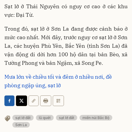
Sạt lở ở Thái Nguyên có nguy cơ cao ở các khu
vực: Đại Từ.
Trong đó, sạt lở ở Sơn La đang được cảnh báo ở
mức cao nhất. Mới đây, trước nguy cơ sạt lở ở Sơn
La, các huyện Phù Yên, Bắc Yên (tỉnh Sơn La) đã
vận động di dời hơn 100 hộ dân tại bản Bèo, xã
Tường Phong và bản Ngậm, xã Song Pe.
Mưa lớn về chiều tối và đêm ở nhiều nơi, đề
phòng ngập úng, sạt lở
sạt lở đất
lũ quét
sạt lở đất
miền núi Bắc Bộ
Sơn La