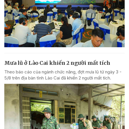
Mưa lũ ở Lào Cai khiến 2 người mất tích
Theo báo cáo của ngành chức năng, đợt mưa lũ từ ngày 3 -
5/8 trên địa bàn tỉnh Lào Cai đã khiến 2 người mất tích.