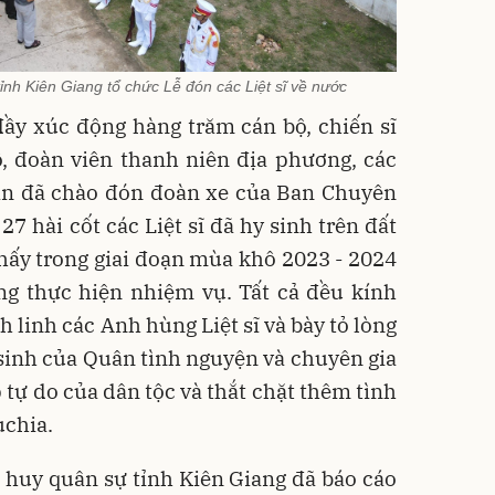
nh Kiên Giang tổ chức Lễ đón các Liệt sĩ về nước
đầy xúc động hàng trăm cán bộ, chiến sĩ
ộ, đoàn viên thanh niên địa phương, các
dân đã chào đón đoàn xe của Ban Chuyên
27 hài cốt các Liệt sĩ đã hy sinh trên đất
ấy trong giai đoạn mùa khô 2023 - 2024
ng thực hiện nhiệm vụ. Tất cả đều kính
 linh các Anh hùng Liệt sĩ và bày tỏ lòng
y sinh của Quân tình nguyện và chuyên gia
 tự do của dân tộc và thắt chặt thêm tình
chia.
ỉ huy quân sự tỉnh Kiên Giang đã báo cáo