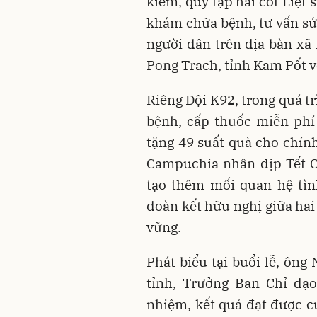
kiếm, quy tập hài cốt Liệt 
khám chữa bệnh, tư vấn sứ
người dân trên địa bàn x
Pong Trach, tỉnh Kam Pốt vớ
Riêng Đội K92, trong quá t
bệnh, cấp thuốc miễn phí
tặng 49 suất quà cho chín
Campuchia nhân dịp Tết 
tạo thêm mối quan hệ tìn
đoàn kết hữu nghị giữa ha
vững.
Phát biểu tại buổi lễ, ôn
tỉnh, Trưởng Ban Chỉ đạo
nhiệm, kết quả đạt được c