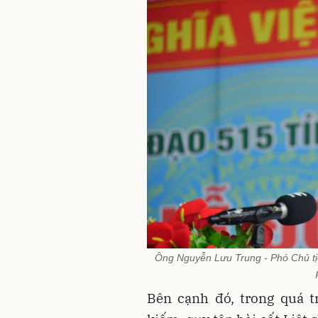
Ông Nguyễn Lưu Trung - Phó Chủ tị
Bên cạnh đó, trong quá t