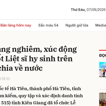
Thứ Sáu,
07/08/2026
bình luận
Bản làng hôm nay
Sắc màu 54
Người giữ lửa
Media
ang nghiêm, xúc động
ĐỌC
t Liệt sĩ hy sinh trên
hia về nước
 08:35
Hủy
G
c tế Hà Tiên, thành phố Hà Tiên, tỉnh
ìm kiếm, quy tập và xác định danh tính
o 515) tỉnh Kiên Giang đã tổ chức Lễ