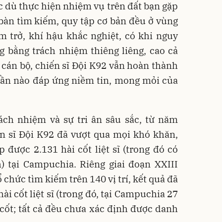
dù thực hiện nhiệm vụ trên đất bạn gặp
bàn tìm kiếm, quy tập cơ bản đều ở vùng
m trở, khí hậu khắc nghiệt, có khi nguy
 bằng trách nhiệm thiêng liêng, cao cả
 cán bộ, chiến sĩ Đội K92 vẫn hoàn thành
hần nào đáp ứng niềm tin, mong mỏi của
ách nhiệm và sự tri ân sâu sắc, từ năm
ến sĩ Đội K92 đã vượt qua mọi khó khăn,
p được 2.131 hài cốt liệt sĩ (trong đó có
h) tại Campuchia. Riêng giai đoạn XXIII
 chức tìm kiếm trên 140 vị trí, kết quả đã
ài cốt liệt sĩ (trong đó, tại Campuchia 27
i cốt; tất cả đều chưa xác định được danh