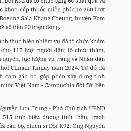
sĩ, Đội K92 đã tổ chức tặng 60 suất quà và
c khỏe, cấp thuốc miễn phí cho 250 lượt
ã Boeung Sala Khang Cheung, huyện Kam
i số tiền 90 triệu đồng.
rình thực hiện nhiệm vụ đã tổ chức khám
 cho 117 lượt người dân; tổ chức thăm,
h quyền, lực lượng vũ trang và Nhân dân
Chol Chnam Thmay năm 2024. Từ đó đã
h cảm gắn bó, góp phần xây dựng tình
i nước Việt Nam - Campuchia đời đời bền
g Nguyễn Lưu Trung - Phó Chủ tịch UBND
 515 tỉnh biểu dương tinh thần, trách
ủa cán bộ, chiến sĩ Đội K92. Ông Nguyễn