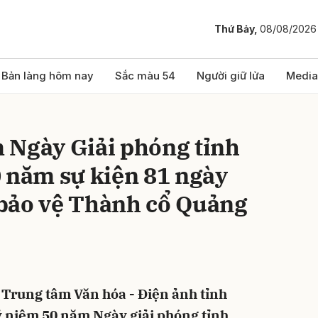
Thứ Bảy,
08/08/2026
bình luận
Bản làng hôm nay
Sắc màu 54
Người giữ lửa
Media
 Ngày Giải phóng tỉnh
 năm sự kiện 81 ngày
bảo vệ Thành cổ Quảng
Hủy
G
g Trung tâm Văn hóa - Điện ảnh tỉnh
ỷ niệm 50 năm Ngày giải phóng tỉnh