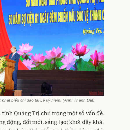
hát biểu chỉ đạo tại Lễ kỷ niệm. (Ảnh: Thành Đạt).
ỉnh Quảng Trị chú trọng một số vấn đề.
g động, đổi mới, sáng tạo; khơi dậy khát