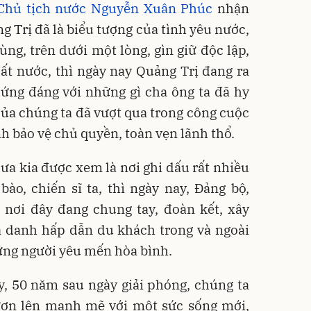
Chủ tịch nước Nguyễn Xuân Phúc
nhận
ng Trị đã là biểu tượng của tình yêu nước,
ùng, trên dưới một lòng, gìn giữ độc lập,
ất nước, thì ngày nay Quảng Trị đang ra
 xứng đáng với những gì cha ông ta đã hy
 của chúng ta đã vượt qua trong công cuộc
h bảo vệ chủ quyền, toàn vẹn lãnh thổ.
ưa kia được xem là nơi ghi dấu rất nhiều
o, chiến sĩ ta, thì ngày nay, Đảng bộ,
 nơi đây đang chung tay, đoàn kết, xây
 danh hấp dẫn du khách trong và ngoài
những người yêu mến hòa bình.
, 50 năm sau ngày giải phóng, chúng ta
vươn lên mạnh mẽ với một sức sống mới,