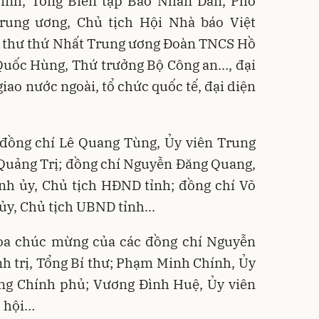
inh, Tổng Biên tập Báo Nhân Dân, Phó
rung ương, Chủ tịch Hội Nhà báo Việt
 thư thứ Nhất Trung ương Đoàn TNCS Hồ
Quốc Hùng, Thứ trưởng Bộ Công an…, đại
iao nước ngoài, tổ chức quốc tế, đại diện
đồng chí Lê Quang Tùng, Ủy viên Trung
 Quảng Trị; đồng chí Nguyễn Đăng Quang,
nh ủy, Chủ tịch HĐND tỉnh; đồng chí Võ
ủy, Chủ tịch UBND tỉnh...
oa chúc mừng của các đồng chí Nguyễn
h trị, Tổng Bí thư; Phạm Minh Chính, Ủy
ớng Chính phủ; Vương Đình Huệ, Ủy viên
c hội…