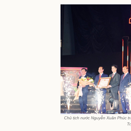
Chủ tịch nước Nguyễn Xuân Phúc tr
Tr