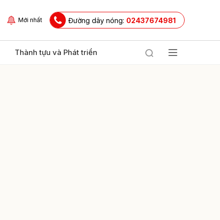
Đường dây nóng:
02437674981
Mới nhất
Thành tựu và Phát triển
ửi