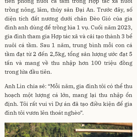
tiên phong nuôi cá tầm trong Hợp tác xã nuôi
trồng nông, lâm, thủy sản Đại An. Trước đây, số
diện tích đất nương dưới chân Đèo Gió của gia
đình anh dùng để trồng lúa 1 vụ. Cuối năm 2023,
gia đình tham gia Hợp tác xã và cải tạo thành 3 bể
nuôi cá tầm. Sau 1 năm, trung bình mỗi con cá
tầm đạt từ 2 đến 2,5kg, tổng sản lượng ước đạt 5
tấn và mang về thu nhập hơn 100 triệu đồng
trong lứa đầu tiên.
Anh Lìn chia sẻ: “Mỗi năm, gia đình tôi có thể thu
hoạch một lượng cá lớn, mang lại thu nhập ổn
định. Tôi rất vui vì Dự án đã tạo điều kiện để gia
đình tôi vươn lên thoát nghèo”.