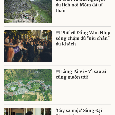
du lịch nơi Mỏm đá tử
thần
Phố cổ Đồng Văn: Nhịp
sống chậm đủ "níu chân"
du khách
Làng Pả Vi - Vì sao ai
cũng muốn tới?
'Cây sa mộc' Sùng Đại