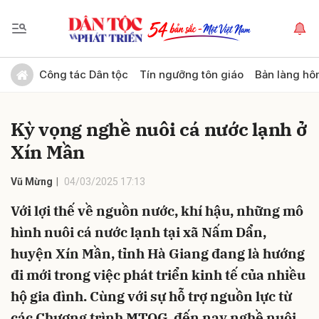
Gửi bình luận
Công tác Dân tộc
Tín ngưỡng tôn giáo
Bản làng hô
Kỳ vọng nghề nuôi cá nước lạnh ở
Xín Mần
Vũ Mừng
04/03/2025 17:13
Với lợi thế về nguồn nước, khí hậu, những mô
Hủy
Gửi
hình nuôi cá nước lạnh tại xã Nấm Dẩn,
huyện Xín Mần, tỉnh Hà Giang đang là hướng
đi mới trong việc phát triển kinh tế của nhiều
hộ gia đình. Cùng với sự hỗ trợ nguồn lực từ
các Chương trình MTQG, đến nay nghề nuôi