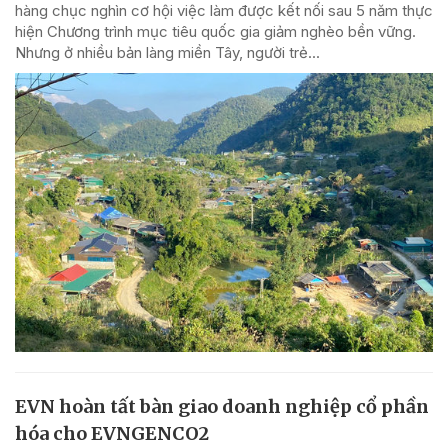
hàng chục nghìn cơ hội việc làm được kết nối sau 5 năm thực
hiện Chương trình mục tiêu quốc gia giảm nghèo bền vững.
Nhưng ở nhiều bản làng miền Tây, người trẻ...
EVN hoàn tất bàn giao doanh nghiệp cổ phần
hóa cho EVNGENCO2