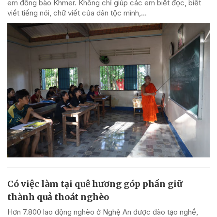
em đồng bào Khmer. Không chỉ giúp các em biết đọc, biết
viết tiếng nói, chữ viết của dân tộc mình,...
Có việc làm tại quê hương góp phần giữ
thành quả thoát nghèo
Hơn 7.800 lao động nghèo ở Nghệ An được đào tạo nghề,