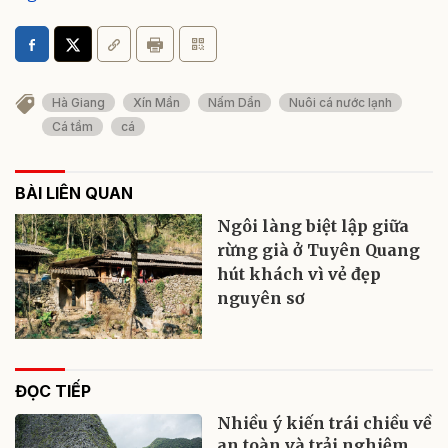
Hà Giang
Xín Mần
Nấm Dẩn
Nuôi cá nước lạnh
Cá tầm
cá
BÀI LIÊN QUAN
Ngôi làng biệt lập giữa
rừng già ở Tuyên Quang
hút khách vì vẻ đẹp
nguyên sơ
ĐỌC TIẾP
Nhiều ý kiến trái chiều về
an toàn và trải nghiệm