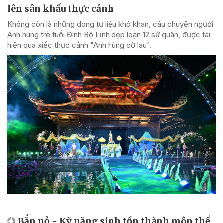
lên sân khấu thực cảnh
Không còn là những dòng tư liệu khô khan, câu chuyện người
Anh hùng trẻ tuổi Đinh Bộ Lĩnh dẹp loạn 12 sứ quân, được tái
hiện qua xiếc thực cảnh "Anh hùng cờ lau".
Bắn nỏ - Kỹ năng sinh tồn thành môn thể