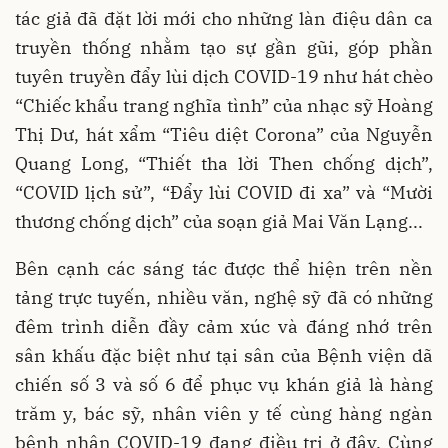
tác giả đã đặt lời mới cho những làn điệu dân ca
truyền thống nhằm tạo sự gần gũi, góp phần
tuyên truyền đẩy lùi dịch COVID-19 như hát chèo
“Chiếc khẩu trang nghĩa tình” của nhạc sỹ Hoàng
Thị Dư, hát xẩm “Tiêu diệt Corona” của Nguyễn
Quang Long, “Thiết tha lời Then chống dịch”,
“COVID lịch sử”, “Đẩy lùi COVID đi xa” và “Mười
thương chống dịch” của soạn giả Mai Văn Lạng...
Bên cạnh các sáng tác được thể hiện trên nền
tảng trực tuyến, nhiều văn, nghệ sỹ đã có những
đêm trình diễn đầy cảm xúc và đáng nhớ trên
sân khấu đặc biệt như tại sân của Bệnh viện dã
chiến số 3 và số 6 để phục vụ khán giả là hàng
trăm y, bác sỹ, nhân viên y tế cùng hàng ngàn
bệnh nhân COVID-19 đang điều trị ở đây. Cùng