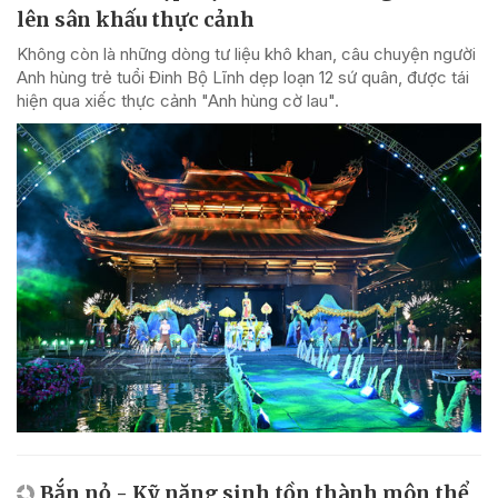
lên sân khấu thực cảnh
Không còn là những dòng tư liệu khô khan, câu chuyện người
Anh hùng trẻ tuổi Đinh Bộ Lĩnh dẹp loạn 12 sứ quân, được tái
hiện qua xiếc thực cảnh "Anh hùng cờ lau".
Bắn nỏ - Kỹ năng sinh tồn thành môn thể