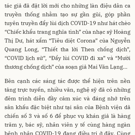
tác giả đã đặt lời mới cho những làn điệu dân ca
truyền thống nhằm tạo sự gần gũi, góp phần
tuyên truyền đẩy lùi dịch COVID-19 như hát chèo
“Chiếc khẩu trang nghĩa tình” của nhạc sỹ Hoàng
Thị Dư, hát xẩm “Tiêu diệt Corona” của Nguyễn
Quang Long, “Thiết tha lời Then chống dịch”,
“COVID lịch sử”, “Đẩy lùi COVID đi xa” và “Mười
thương chống dịch” của soạn giả Mai Văn Lạng...
Bên cạnh các sáng tác được thể hiện trên nền
tảng trực tuyến, nhiều văn, nghệ sỹ đã có những
đêm trình diễn đầy cảm xúc và đáng nhớ trên
sân khấu đặc biệt như tại sân của Bệnh viện dã
chiến số 3 và số 6 để phục vụ khán giả là hàng
trăm y, bác sỹ, nhân viên y tế cùng hàng ngàn
bệnh nhân COVID-19 đang điều trị ở đây. Cùng