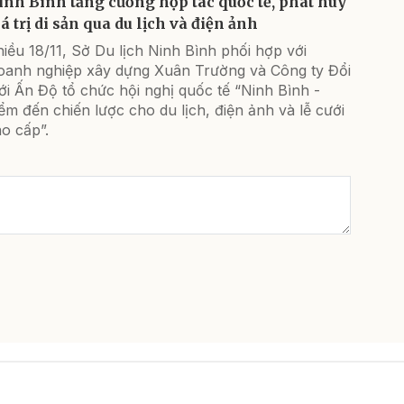
inh Bình tăng cường hợp tác quốc tế, phát huy
á trị di sản qua du lịch và điện ảnh
iều 18/11, Sở Du lịch Ninh Bình phối hợp với
oanh nghiệp xây dựng Xuân Trường và Công ty Đổi
i Ấn Độ tổ chức hội nghị quốc tế “Ninh Bình -
ểm đến chiến lược cho du lịch, điện ảnh và lễ cưới
o cấp”.