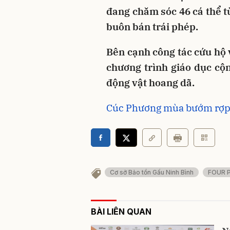
đang chăm sóc 46 cá thể t
buôn bán trái phép.
Bên cạnh công tác cứu hộ 
chương trình giáo dục cộ
động vật hoang dã.
Cúc Phương mùa bướm rợp 
Cơ sở Bảo tồn Gấu Ninh Bình
FOUR 
BÀI LIÊN QUAN