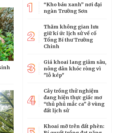
1
“Kho báu xanh” nơi đại
ngàn Trường Sơn
Thăm không gian lưu
2
giữ kí ức lịch sử về cố
Tổng Bí thư Trường
Chinh
Giá khoai lang giảm sâu,
3
 sinh
nông dân khóc ròng vì
"lỗ kép"
Cây trồng thử nghiệm
4
đang hiện thực giấc mơ
“thủ phủ mắc ca” ở vùng
đất lịch sử
Khoai mỡ trên đất phèn:
5
Bí quyết trồng đạt năng