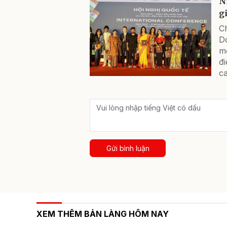
N
gi
Ch
D
mớ
đi
ca
Gửi bình luận
XEM THÊM BẢN LÀNG HÔM NAY