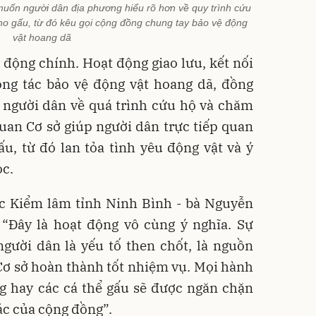
uốn người dân địa phương hiểu rõ hơn về quy trình cứu
ho gấu, từ đó kêu gọi cộng đồng chung tay bảo vệ động
vật hoang dã
động chính. Hoạt động giao lưu, kết nối
ông tác bảo vệ động vật hoang dã, đồng
a người dân về quá trình cứu hộ và chăm
uan Cơ sở giúp người dân trực tiếp quan
u, từ đó lan tỏa tình yêu động vật và ý
ọc.
ục Kiểm lâm tỉnh Ninh Bình - bà Nguyễn
 “Đây là hoạt động vô cùng ý nghĩa. Sự
gười dân là yếu tố then chốt, là nguồn
Cơ sở hoàn thành tốt nhiệm vụ. Mọi hành
g hay các cá thể gấu sẽ được ngăn chặn
ác của cộng đồng”.