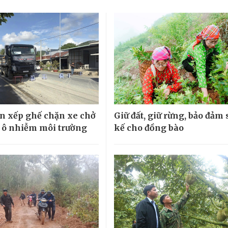
n xếp ghế chặn xe chở
Giữ đất, giữ rừng, bảo đảm
y ô nhiễm môi trường
kế cho đồng bào