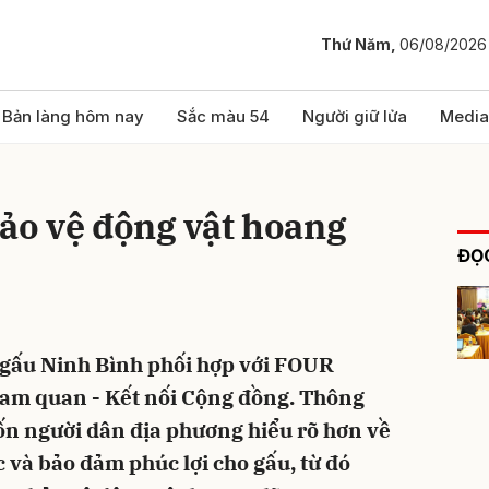
Thứ Năm,
06/08/2026
bình luận
Bản làng hôm nay
Sắc màu 54
Người giữ lửa
Media
bảo vệ động vật hoang
ĐỌC
 gấu Ninh Bình phối hợp với FOUR
Hủy
G
am quan - Kết nối Cộng đồng. Thông
ốn người dân địa phương hiểu rõ hơn về
 và bảo đảm phúc lợi cho gấu, từ đó