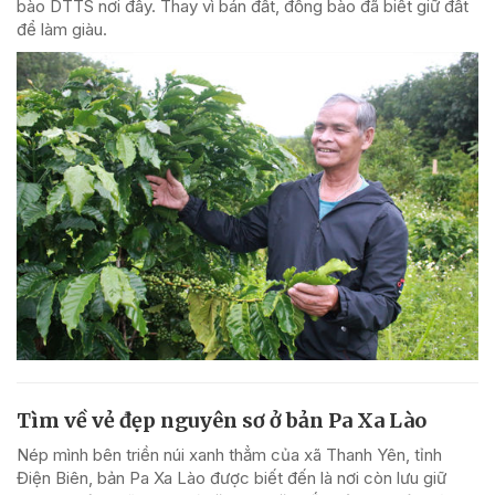
bào DTTS nơi đây. Thay vì bán đất, đồng bào đã biết giữ đất
để làm giàu.
Tìm về vẻ đẹp nguyên sơ ở bản Pa Xa Lào
Nép mình bên triền núi xanh thẳm của xã Thanh Yên, tỉnh
Điện Biên, bản Pa Xa Lào được biết đến là nơi còn lưu giữ