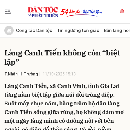
Gửi bình luận
Công tác Dân tộc
Tín ngưỡng tôn giáo
Bản làng hô
Làng Canh Tiến không còn “biệt
lập”
T.Nhân-H.Trường
11/10/2025 15:13
Làng Canh Tiến, xã Canh Vinh, tỉnh Gia Lai
Hủy
Gửi
từng nằm biệt lập giữa núi đồi trùng điệp.
Suốt mấy chục năm, hằng trăm hộ dân làng
Canh Tiến sống giữa rừng, họ không dám mơ
một ngày làng mình có đường nối với bên
ngoài, có điện để thắp sáng. Và rồi, niềm