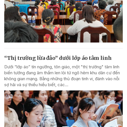
“Thị trường lừa đảo” dưới lớp áo tâm linh
Dưới “lớp áo” tín ngưỡng, tôn giáo, một "thị trường" tâm linh
biến tướng đang âm thầm len lỏi từ ngõ hẻm khu dân cư đến
không gian mạng. Bằng những thủ đoạn tinh vi, đánh vào nỗi
sợ hãi và sự thiếu hiểu biết, các...