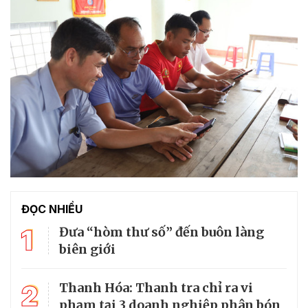
ĐỌC NHIỀU
1
Đưa “hòm thư số” đến buôn làng
biên giới
2
Thanh Hóa: Thanh tra chỉ ra vi
phạm tại 3 doanh nghiệp phân bón