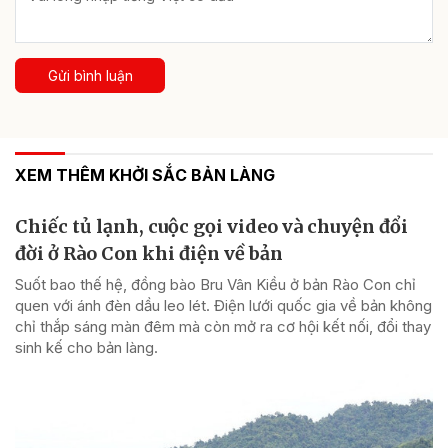
Gửi bình luận
XEM THÊM KHỞI SẮC BẢN LÀNG
Chiếc tủ lạnh, cuộc gọi video và chuyện đổi
đời ở Rào Con khi điện về bản
Suốt bao thế hệ, đồng bào Bru Vân Kiều ở bản Rào Con chỉ
quen với ánh đèn dầu leo lét. Điện lưới quốc gia về bản không
chỉ thắp sáng màn đêm mà còn mở ra cơ hội kết nối, đổi thay
sinh kế cho bản làng.