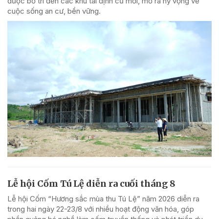
được bố trí đến các khu tái định cư mới, mở ra hy vọng về
cuộc sống an cư, bền vững.
Lễ hội Cốm Tú Lệ diễn ra cuối tháng 8
Lễ hội Cốm “Hương sắc mùa thu Tú Lệ” năm 2026 diễn ra
trong hai ngày 22-23/8 với nhiều hoạt động văn hóa, góp