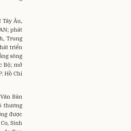
ừ Tây Âu,
EAN; phát
h, Trung
hát triển
bằng sông
c Bộ; mở
P. Hồ Chí
 Văn Bàn
ó thương
ưỡng được
 Co, Sinh