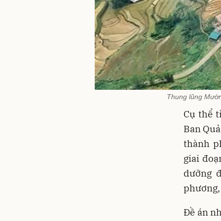
Thung lũng Mườn
Cụ thể 
Ban Quản
thành p
giai đoạ
dưỡng đ
phương, 
Đề án nh