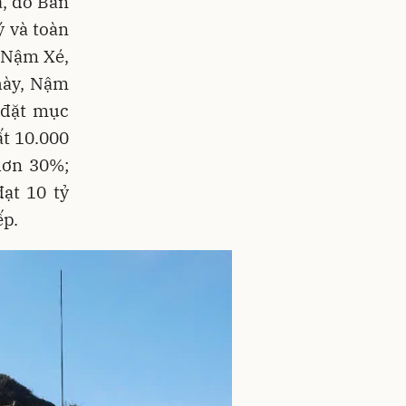
, do Ban
 và toàn
: Nậm Xé,
hày, Nậm
 đặt mục
ất 10.000
hơn 30%;
ạt 10 tỷ
ếp.