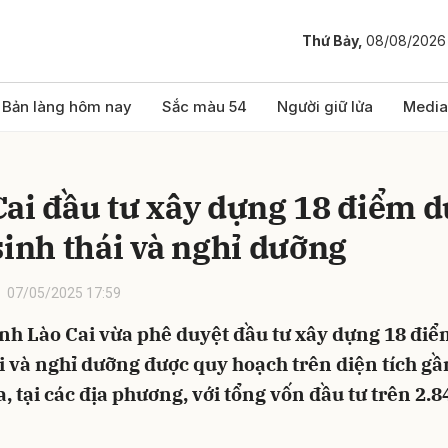
Thứ Bảy,
08/08/2026
bình luận
Bản làng hôm nay
Sắc màu 54
Người giữ lửa
Media
Cai đầu tư xây dựng 18 điểm d
sinh thái và nghỉ dưỡng
07/05/2025 17:59
nh Lào Cai vừa phê duyệt đầu tư xây dựng 18 điểm
Hủy
G
i và nghỉ dưỡng được quy hoạch trên diện tích gầ
, tại các địa phương, với tổng vốn đầu tư trên 2.8