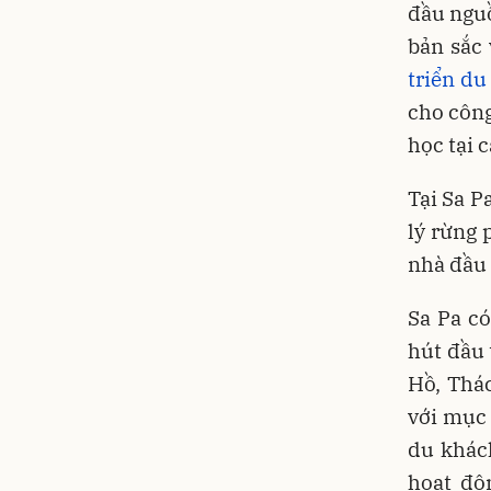
đầu nguồ
bản sắc 
triển du
cho công
học tại 
Tại Sa P
lý rừng 
nhà đầu 
Sa Pa c
hút đầu 
Hồ, Thá
với mục 
du khác
hoạt độ