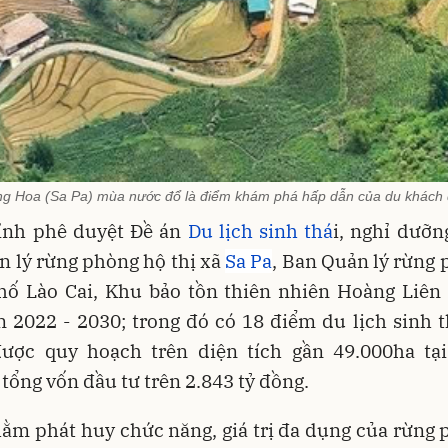
g Hoa (Sa Pa) mùa nước đổ là điểm khám phá hấp dẫn của du khách q
tỉnh phê duyệt Đề án
Du lịch sinh thá
i, nghỉ dưỡng
 lý rừng phòng hộ thị xã
Sa Pa
, Ban Quản lý rừng
hố Lào Cai, Khu bảo tồn thiên nhiên Hoàng Liên
n 2022 - 2030; trong đó có 18 điểm du lịch sinh t
ược quy hoạch trên diện tích gần 49.000ha tại
tổng vốn đầu tư trên 2.843 tỷ đồng.
ằm phát huy chức năng, giá trị đa dụng của rừng