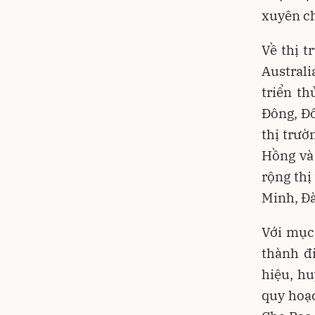
xuyên ch
Về thị t
Australi
triển t
Đông, Đô
thị trườ
Hồng và
rộng thị
Minh, Đà
Với mục
thành đ
hiệu, hu
quy hoạc