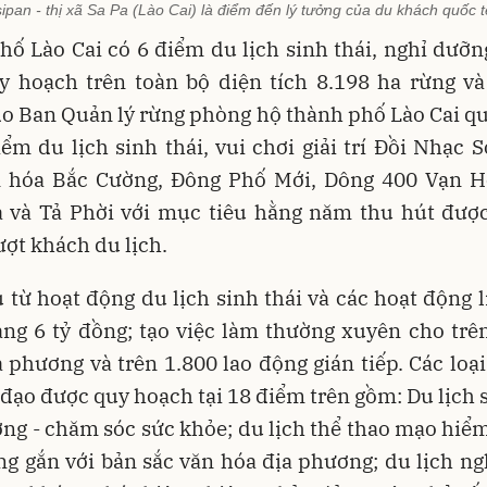
ipan - thị xã Sa Pa (Lào Cai) là điểm đến lý tưởng của du khách quốc t
ố Lào Cai có 6 điểm du lịch sinh thái, nghỉ dưỡng,
y hoạch trên toàn bộ diện tích 8.198 ha rừng và
o Ban Quản lý rừng phòng hộ thành phố Lào Cai qu
iểm du lịch sinh thái, vui chơi giải trí Đồi Nhạc 
n hóa Bắc Cường, Đông Phố Mới, Dông 400 Vạn H
 và Tả Phời với mục tiêu hằng năm thu hút đượ
ượt khách du lịch.
 từ hoạt động du lịch sinh thái và các hoạt động 
ng 6 tỷ đồng; tạo việc làm thường xuyên cho trê
 phương và trên 1.800 lao động gián tiếp. Các loạ
 đạo được quy hoạch tại 18 điểm trên gồm: Du lịch s
ng - chăm sóc sức khỏe; du lịch thể thao mạo hiểm
g gắn với bản sắc văn hóa địa phương; du lịch n