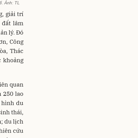
ế. Ảnh: TL
 giải trí
 đất lâm
ản lý. Đó
Sơn, Công
òa, Thác
c khoảng
liên quan
n 250 lao
i hình du
inh thái,
; du lịch
ghiên cứu