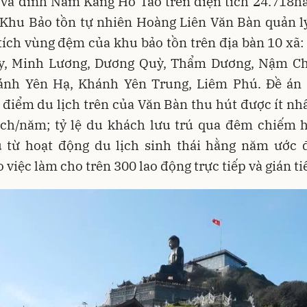
 và đỉnh Nam Kang Ho Tao trên diện tích 24.718ha
 Khu Bảo tồn tự nhiên Hoàng Liên Văn Bàn quản lý
tích vùng đệm của khu bảo tồn trên địa bàn 10 xã
, Minh Lương, Dương Quỳ, Thẩm Dương, Nậm C
ánh Yên Hạ, Khánh Yên Trung, Liêm Phú. Đề án
c điểm du lịch trên của Văn Bàn thu hút được ít nh
ách/năm; tỷ lệ du khách lưu trú qua đêm chiếm 
u từ hoạt động du lịch sinh thái hằng năm ước đ
o việc làm cho trên 300 lao động trực tiếp và gián ti