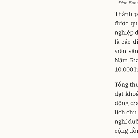
Đỉnh Fans
Thành ph
được qu
nghiệp d
là các đ
viên vă
Nậm Rịa
10.000 l
Tổng thu
đạt khoả
động địa
lịch chủ
nghỉ dưỡ
cộng đồn