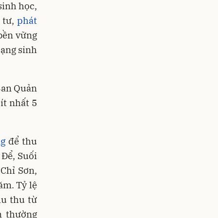
sinh học,
 tư,
phát
 bền vững
dạng sinh
 Ban Quản
ít nhất 5
ng
để thu
 Để, Suối
Chỉ Sơn,
ăm. Tỷ lệ
u thu từ
m thường