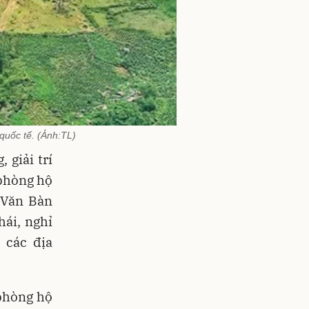
uốc tế. (Ảnh:TL)
, giải trí
 phòng hộ
 Văn Bàn
hái, nghỉ
 các địa
 phòng hộ