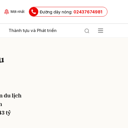
Đường dây nóng:
02437674981
Mới nhất
Thành tựu và Phát triển
u
 du lịch
ửi
n
43 tỷ