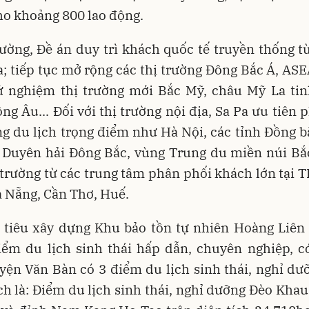
o khoảng 800 lao động.
rường, Đề án duy trì khách quốc tế truyền thống t
a; tiếp tục mở rộng các thị trường Đông Bắc Á, AS
hử nghiệm thị trường mới Bắc Mỹ, châu Mỹ La tin
ng Âu... Đối với thị trường nội địa, Sa Pa ưu tiên p
ng du lịch trọng điểm như Hà Nội, các tỉnh Đồng 
 Duyên hải Đông Bắc, vùng Trung du miền núi Bắ
 trường từ các trung tâm phân phối khách lớn tại T
 Nẵng, Cần Thơ, Huế.
 tiêu xây dựng Khu bảo tồn tự nhiên Hoàng Liên
iểm du lịch sinh thái hấp dẫn, chuyên nghiệp, c
yện Văn Bàn có 3 điểm du lịch sinh thái, nghỉ d
h là: Điểm du lịch sinh thái, nghỉ dưỡng Đèo Khau