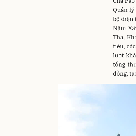
Cha Pao
Quản lý
bộ diện 
Nậm Xây
Tha, Kh
tiêu, cá
lượt kh
tổng th
đồng, tạ