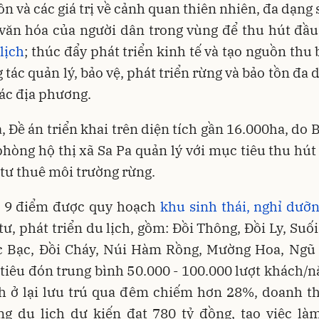
n và các giá trị về cảnh quan thiên nhiên, đa dạng 
văn hóa của người dân trong vùng để thu hút đầu
 lịch
; thúc đẩy phát triển kinh tế và tạo nguồn thu
 tác quản lý, bảo vệ, phát triển rừng và bảo tồn đa 
các địa phương.
a, Đề án triển khai trên diện tích gần 16.000ha, do
phòng hộ thị xã Sa Pa quản lý với mục tiêu thu hút 
tư thuê môi trường rừng.
ó 9 điểm được quy hoạch
khu sinh thái, nghỉ dưỡ
tư, phát triển du lịch, gồm: Đồi Thông, Đồi Ly, Suối
c Bạc, Đồi Cháy, Núi Hàm Rồng, Mường Hoa, Ngũ 
tiêu đón trung bình 50.000 - 100.000 lượt khách/n
h ở lại lưu trú qua đêm chiếm hơn 28%, doanh th
ng du lịch dự kiến đạt 780 tỷ đồng, tạo việc là