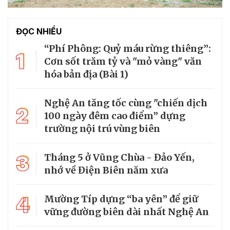
ĐỌC NHIỀU
“Phí Phông: Quỷ máu rừng thiêng”:
1
Cơn sốt trăm tỷ và "mỏ vàng" văn
hóa bản địa (Bài 1)
Nghệ An tăng tốc cùng "chiến dịch
2
100 ngày đêm cao điểm” dựng
trường nội trú vùng biên
3
Tháng 5 ở Vũng Chùa - Đảo Yến,
nhớ về Điện Biên năm xưa
4
Mường Típ dựng “ba yên” để giữ
vững đường biên dài nhất Nghệ An