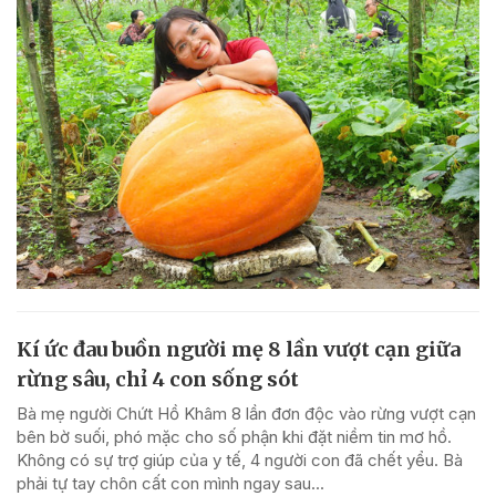
Kí ức đau buồn người mẹ 8 lần vượt cạn giữa
rừng sâu, chỉ 4 con sống sót
Bà mẹ người Chứt Hồ Khâm 8 lần đơn độc vào rừng vượt cạn
bên bờ suối, phó mặc cho số phận khi đặt niềm tin mơ hồ.
Không có sự trợ giúp của y tế, 4 người con đã chết yểu. Bà
phải tự tay chôn cất con mình ngay sau...