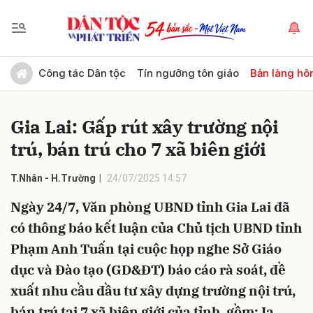
Gửi bình luận
Công tác Dân tộc
Tín ngưỡng tôn giáo
Bản làng hô
Gia Lai: Gấp rút xây trường nội
trú, bán trú cho 7 xã biên giới
T.Nhân - H.Trường
24/07/2025 14:57
Ngày 24/7, Văn phòng UBND tỉnh Gia Lai đã
Hủy
Gửi
có thông báo kết luận của Chủ tịch UBND tỉnh
Phạm Anh Tuấn tại cuộc họp nghe Sở Giáo
dục và Đào tạo (GD&ĐT) báo cáo rà soát, đề
xuất nhu cầu đầu tư xây dựng trường nội trú,
bán trú tại 7 xã biên giới của tỉnh, gồm: Ia