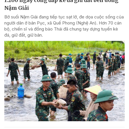
1.200 ngày công đắp kè đá giữ đất bên dòng
Nậm Giải
Bờ suối Nậm Giải đang tiếp tục sạt lở, đe dọa cuộc sống của
người dân ở bản Pục, xã Quế Phong (Nghệ An). Hơn 70 cán
bộ, chiến sĩ và đồng bào Thái đã chung tay dựng tuyến kè
đá, giữ đất, giữ bản.