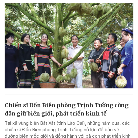
Chiến sĩ Đồn Biên phòng Trịnh Tường cùng
dân giữ biên giới, phát triển kinh tế
Tại xã vùng biên Bát Xát (tỉnh Lào Cai), những năm qua, các
chiến sĩ Đồn Biên phòng Trịnh Tường nỗ lực để bảo vệ
đường biên mốc giới và đồng hành với bà con phát triển kinh