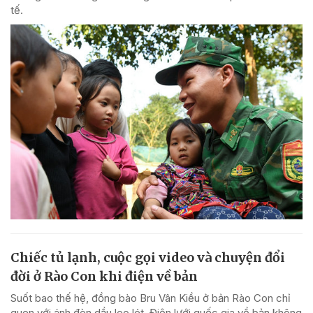
tế.
Chiếc tủ lạnh, cuộc gọi video và chuyện đổi
đời ở Rào Con khi điện về bản
Suốt bao thế hệ, đồng bào Bru Vân Kiều ở bản Rào Con chỉ
quen với ánh đèn dầu leo lét. Điện lưới quốc gia về bản không