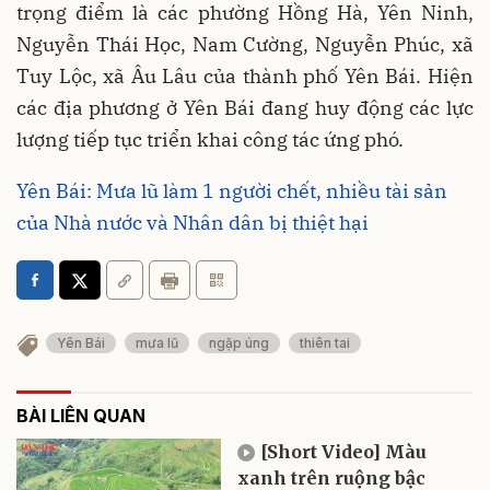
trọng điểm là các phường Hồng Hà, Yên Ninh,
Nguyễn Thái Học, Nam Cường, Nguyễn Phúc, xã
Tuy Lộc, xã Âu Lâu của thành phố Yên Bái. Hiện
các địa phương ở Yên Bái đang huy động các lực
lượng tiếp tục triển khai công tác ứng phó.
Yên Bái: Mưa lũ làm 1 người chết, nhiều tài sản
của Nhà nước và Nhân dân bị thiệt hại
Yên Bái
mưa lũ
ngập úng
thiên tai
BÀI LIÊN QUAN
[Short Video] Màu
xanh trên ruộng bậc