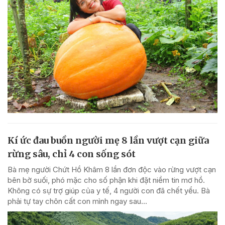
Kí ức đau buồn người mẹ 8 lần vượt cạn giữa
rừng sâu, chỉ 4 con sống sót
Bà mẹ người Chứt Hồ Khâm 8 lần đơn độc vào rừng vượt cạn
bên bờ suối, phó mặc cho số phận khi đặt niềm tin mơ hồ.
Không có sự trợ giúp của y tế, 4 người con đã chết yểu. Bà
phải tự tay chôn cất con mình ngay sau...