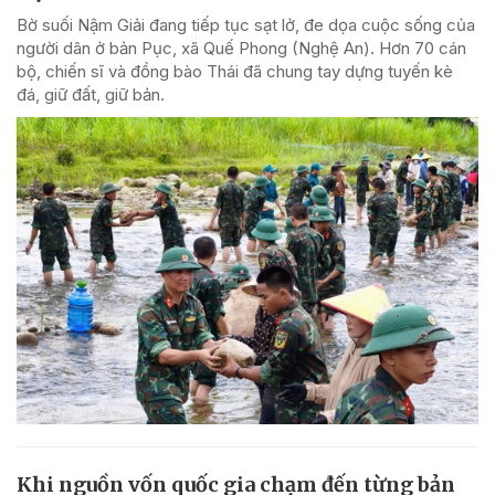
Bờ suối Nậm Giải đang tiếp tục sạt lở, đe dọa cuộc sống của
người dân ở bản Pục, xã Quế Phong (Nghệ An). Hơn 70 cán
bộ, chiến sĩ và đồng bào Thái đã chung tay dựng tuyến kè
đá, giữ đất, giữ bản.
Khi nguồn vốn quốc gia chạm đến từng bản