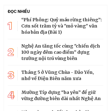
ĐỌC NHIỀU
“Phí Phông: Quỷ máu rừng thiêng”:
1
Cơn sốt trăm tỷ và "mỏ vàng" văn
hóa bản địa (Bài 1)
Nghệ An tăng tốc cùng "chiến dịch
2
100 ngày đêm cao điểm” dựng
trường nội trú vùng biên
3
Tháng 5 ở Vũng Chùa - Đảo Yến,
nhớ về Điện Biên năm xưa
4
Mường Típ dựng “ba yên” để giữ
vững đường biên dài nhất Nghệ An