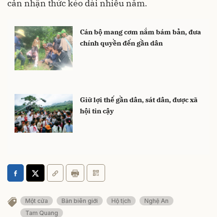
cản nhận thức kéo dài nhiều năm.
Cán bộ mang cơm nắm bám bản, đưa
chính quyền đến gần dân
Giữ lợi thế gần dân, sát dân, được xã
hội tin cậy
Một cửa
Bản biên giới
Hộ tịch
Nghệ An
Tam Quang