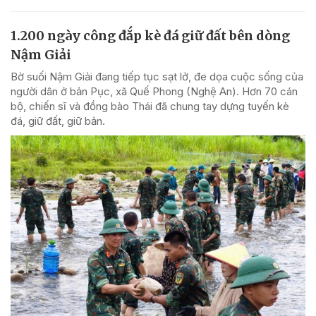
1.200 ngày công đắp kè đá giữ đất bên dòng
Nậm Giải
Bờ suối Nậm Giải đang tiếp tục sạt lở, đe dọa cuộc sống của
người dân ở bản Pục, xã Quế Phong (Nghệ An). Hơn 70 cán
bộ, chiến sĩ và đồng bào Thái đã chung tay dựng tuyến kè
đá, giữ đất, giữ bản.