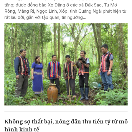
tặng; được đồng bào Xơ Đăng ở các xã Đăk Sao, Tu Mơ
Rông, Măng Ri, Ngọc Linh, Xốp, tỉnh Quảng Ngãi phát hiện từ
rất lâu đời, gắn với tập quán, tín ngưỡng...
Không sợ thất bại, nông dân thu tiền tỷ từ mô
hình kinh tế