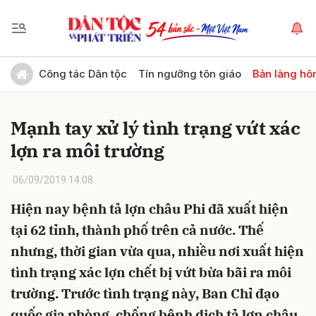
Gửi bình luận
Công tác Dân tộc
Tín ngưỡng tôn giáo
Bản làng hô
Mạnh tay xử lý tình trạng vứt xác
lợn ra môi trường
06/09/2019 14:08
Hiện nay bệnh tả lợn châu Phi đã xuất hiện
Hủy
Gửi
tại 62 tỉnh, thành phố trên cả nước. Thế
nhưng, thời gian vừa qua, nhiều nơi xuất hiện
tình trạng xác lợn chết bị vứt bừa bãi ra môi
trường. Trước tình trạng này, Ban Chỉ đạo
quốc gia phòng, chống bệnh dịch tả lợn châu