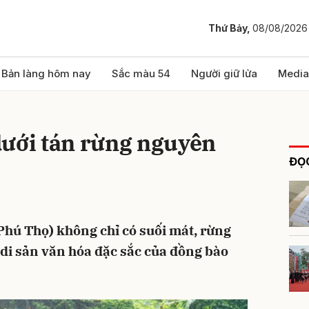
Thứ Bảy,
08/08/2026
bình luận
Bản làng hôm nay
Sắc màu 54
Người giữ lửa
Media
dưới tán rừng nguyên
ĐỌC
hú Thọ) không chỉ có suối mát, rừng
Hủy
G
 di sản văn hóa đặc sắc của đồng bào