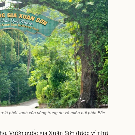
 lá phổi xanh của vùng trung du và miền núi phía Bắc
họ, Vườn quốc gia Xuân Sơn được ví như