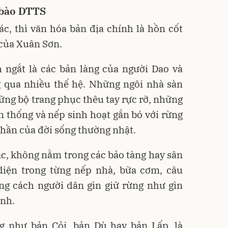
 bào DTTS
c, thì văn hóa bản địa chính là hồn cốt
 của Xuân Sơn.
 ngắt là các bản làng của người Dao và
 qua nhiều thế hệ. Những ngôi nhà sàn
ng bộ trang phục thêu tay rực rỡ, những
n thống và nếp sinh hoạt gắn bó với rừng
hần của đời sống thường nhật.
c, không nằm trong các bảo tàng hay sân
diện trong từng nếp nhà, bữa cơm, câu
ng cách người dân gìn giữ rừng như gìn
ình.
g như bản Cỏi, bản Dù hay bản Lấp, là