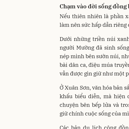
Chạm vào đời sống đồng
Nếu thiên nhiên là phần xá
làm nên sức hấp dẫn riêng
Dưới những triền núi xanh
người Mường đã sinh sống
nép mình bên sườn núi, nhữ
bài dân ca, điệu múa truyề
vẫn được gìn giữ như một p
Ở Xuân Sơn, văn hóa bản sắ
khấu biểu diễn, mà hiện 
chuyện bên bếp lửa và tro
giữ chính cuộc sống của m
Các bản du lịch cộng đồn