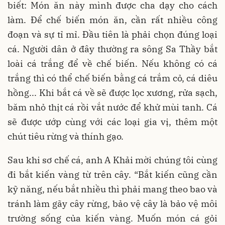
biết: Món ăn này mình được cha dạy cho cách
làm. Để chế biến món ăn, cần rất nhiều công
đoạn và sự tỉ mỉ. Đầu tiên là phải chọn đúng loại
cá. Người dân ở đây thường ra sông Sa Thầy bắt
loài cá trắng để về chế biến. Nếu không có cá
trắng thì có thể chế biến bằng cá trắm cỏ, cá diêu
hồng... Khi bắt cá về sẽ được lọc xương, rửa sạch,
băm nhỏ thịt cá rồi vắt nước để khử mùi tanh. Cá
sẽ được ướp cùng với các loại gia vị, thêm một
chút tiêu rừng và thính gạo.
Sau khi sơ chế cá, anh A Khải mời chúng tôi cùng
đi bắt kiến vàng từ trên cây. “Bắt kiến cũng cần
kỹ năng, nếu bắt nhiều thì phải mang theo bao và
tránh làm gãy cây rừng, bảo vệ cây là bảo vệ môi
trường sống của kiến vàng. Muốn món cá gỏi