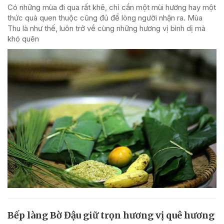
Có những mùa đi qua rất khẽ, chỉ cần một mùi hương hay một
thức quà quen thuộc cũng đủ để lòng người nhận ra. Mùa
Thu là như thế, luôn trở về cùng những hương vị bình dị mà
khó quên
Bếp làng Bờ Đậu giữ trọn hương vị quê hương