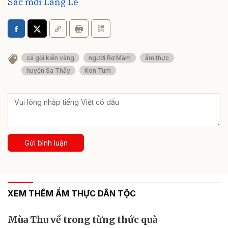
Sắc mới Làng Le
cá gỏi kiến vàng
người Rơ Măm
ẩm thực
huyện Sa Thầy
Kon Tum
Gửi bình luận
XEM THÊM ẨM THỰC DÂN TỘC
Mùa Thu về trong từng thức quà