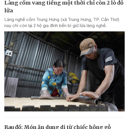
Làng cốm vang tiếng một thời chỉ còn 2 lò đỏ
lửa
Làng nghề cốm Trung Hưng (xã Trung Hưng, TP. Cần Thơ)
nay chỉ còn lại 2 hộ gia đình bền bỉ giữ lửa làng nghề.
Rau đồ: Món ăn dung dị từ chiếc hông gỗ