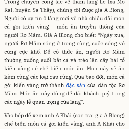
Trong chuyến công tác về thăm làng Le (xã Mo
Rai, huyện Sa Thầy), chúng tôi được già A Blong,
Người có uy tín ở làng mời về nhà chiêu đãi món
cá gỏi kiến vàng - món ăn truyền thống của
người Rơ Măm. Già A Blong cho biết: “Ngày xưa,
người Rơ Măm sống ở trong rừng, cuộc sống vô
cùng cực khổ. Để có thức ăn, người Rơ Măm
thường xuống suối bắt cá và trèo lên cây hái tổ
kiến vàng để chế biến món ăn. Món này sẽ ăn
kèm cùng các loại rau rừng. Qua bao đời, món cá
gỏi kiến vàng trở thành
đặc sản
của dân tộc Rơ
Măm. Món ăn này dùng để đãi khách quý trong
các ngày lễ quan trọng của làng”.
Vào bếp để xem anh A Khải (con trai già A Blong)
chế biến món cá gỏi kiến vàng, anh A Khải cho