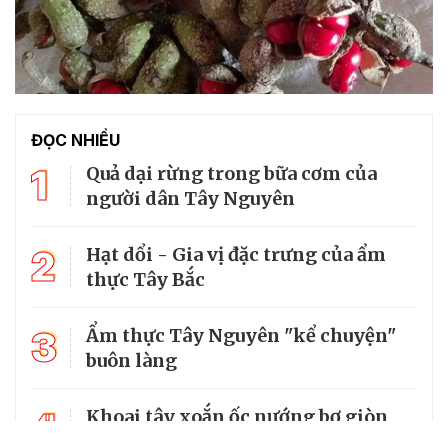
ĐỌC NHIỀU
1
Quả dại rừng trong bữa cơm của
người dân Tây Nguyên
2
Hạt dổi - Gia vị đặc trưng của ẩm
thực Tây Bắc
3
Ẩm thực Tây Nguyên "kể chuyện"
buôn làng
4
Khoai tây xoắn ốc nướng bơ giòn
thơm bằng nồi chiên không dầu