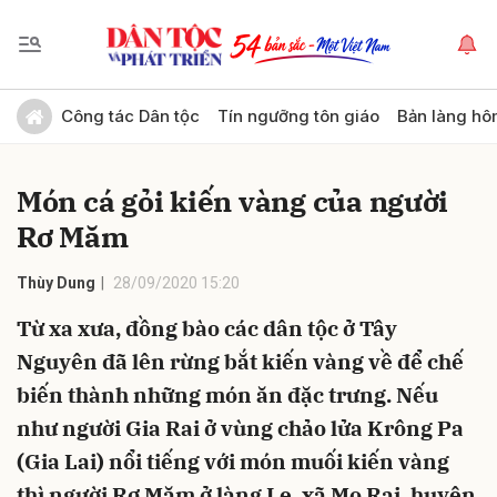
Gửi bình luận
Công tác Dân tộc
Tín ngưỡng tôn giáo
Bản làng hô
Món cá gỏi kiến vàng của người
Rơ Măm
Thùy Dung
28/09/2020 15:20
Từ xa xưa, đồng bào các dân tộc ở Tây
Hủy
Gửi
Nguyên đã lên rừng bắt kiến vàng về để chế
biến thành những món ăn đặc trưng. Nếu
như người Gia Rai ở vùng chảo lửa Krông Pa
(Gia Lai) nổi tiếng với món muối kiến vàng
thì người Rơ Măm ở làng Le, xã Mo Rai, huyện