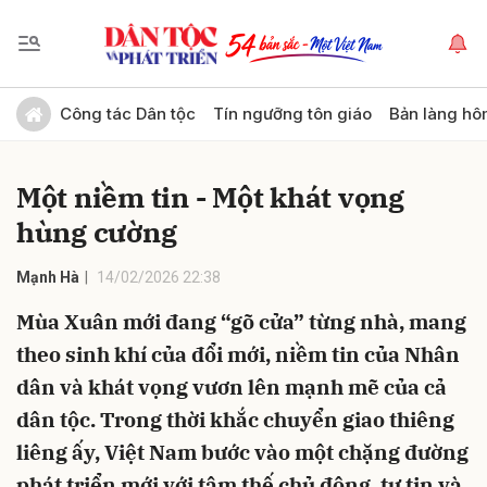
Gửi bình luận
Công tác Dân tộc
Tín ngưỡng tôn giáo
Bản làng hô
Một niềm tin - Một khát vọng
hùng cường
Mạnh Hà
14/02/2026 22:38
Mùa Xuân mới đang “gõ cửa” từng nhà, mang
Hủy
Gửi
theo sinh khí của đổi mới, niềm tin của Nhân
dân và khát vọng vươn lên mạnh mẽ của cả
dân tộc. Trong thời khắc chuyển giao thiêng
liêng ấy, Việt Nam bước vào một chặng đường
phát triển mới với tâm thế chủ động, tự tin và