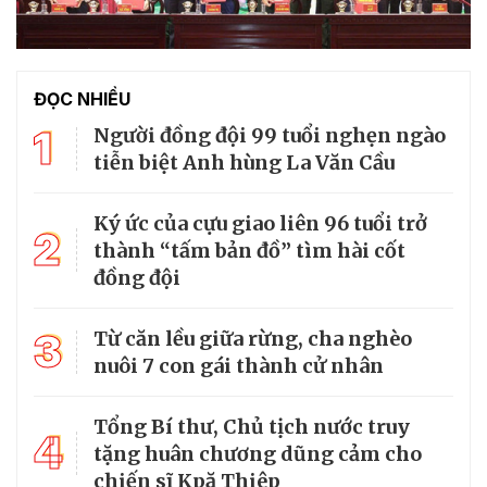
ĐỌC NHIỀU
1
Người đồng đội 99 tuổi nghẹn ngào
tiễn biệt Anh hùng La Văn Cầu
Ký ức của cựu giao liên 96 tuổi trở
2
thành “tấm bản đồ” tìm hài cốt
đồng đội
3
Từ căn lều giữa rừng, cha nghèo
nuôi 7 con gái thành cử nhân
Tổng Bí thư, Chủ tịch nước truy
4
tặng huân chương dũng cảm cho
chiến sĩ Kpă Thiêp