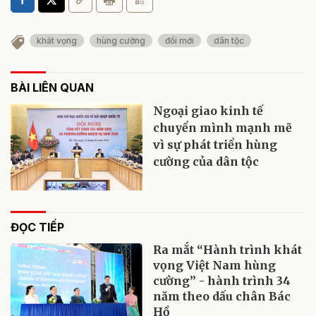
khát vọng
hùng cường
đổi mới
dân tộc
BÀI LIÊN QUAN
Ngoại giao kinh tế
chuyển mình mạnh mẽ
vì sự phát triển hùng
cường của dân tộc
ĐỌC TIẾP
Ra mắt “Hành trình khát
vọng Việt Nam hùng
cường” - hành trình 34
năm theo dấu chân Bác
Hồ