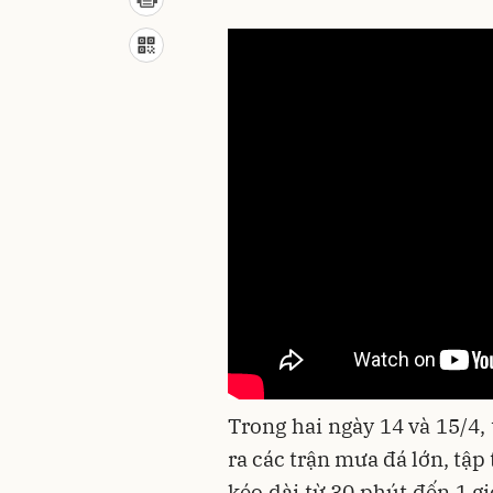
Trong hai ngày 14 và 15/4,
ra các trận mưa đá lớn, tậ
kéo dài từ 30 phút đến 1 gi