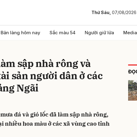
Thứ Sáu,
07/08/2026
bình luận
Bản làng hôm nay
Sắc màu 54
Người giữ lửa
Media
 làm sập nhà rông và
ĐỌC
tài sản người dân ở các
ảng Ngãi
Hủy
G
 mưa đá và gió lốc đã làm sập nhà rông,
ại nhiều hoa màu ở các xã vùng cao tỉnh