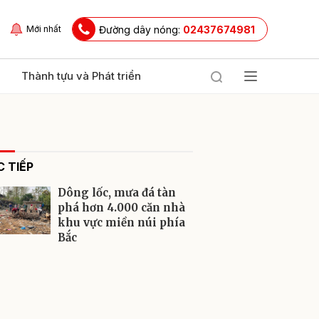
Đường dây nóng:
02437674981
Mới nhất
Thành tựu và Phát triển
 TIẾP
Dông lốc, mưa đá tàn
phá hơn 4.000 căn nhà
khu vực miền núi phía
Bắc
ửi