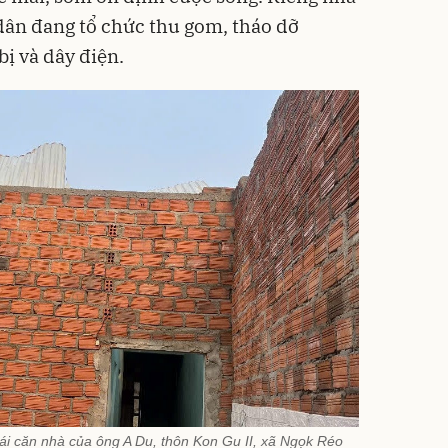
dân đang tổ chức thu gom, tháo dỡ
bị và dây điện.
ái căn nhà của ông A Du, thôn Kon Gu II, xã Ngọk Réo