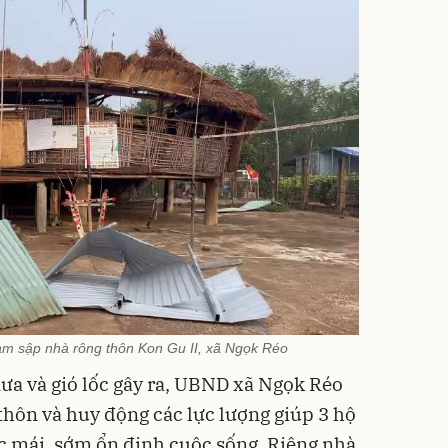
àm sập nhà rông thôn Kon Gu II, xã Ngọk Réo
ưa và gió lốc gây ra, UBND xã Ngọk Réo
thôn và huy động các lực lượng giúp 3 hộ
ốc mái, sớm ổn định cuộc sống. Riêng nhà