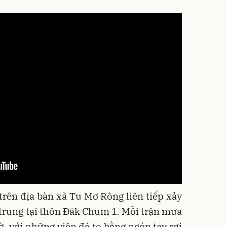
 trên địa bàn xã Tu Mơ Rông liên tiếp xảy
p trung tại thôn Đăk Chum 1. Mỗi trận mưa
ờ, với những viên đá to bằng ngón tay rơi