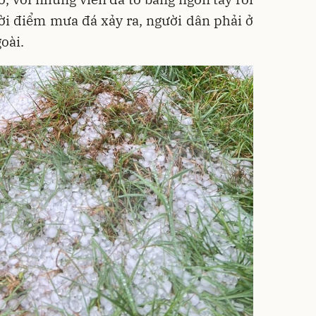
ời điểm mưa đá xảy ra, người dân phải ở
oài.