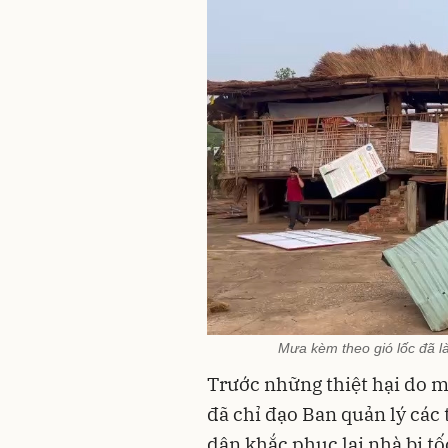
Mưa kèm theo gió lốc đã l
Trước những thiệt hại do m
đã chỉ đạo Ban quản lý các 
dân khắc phục lại nhà bị t