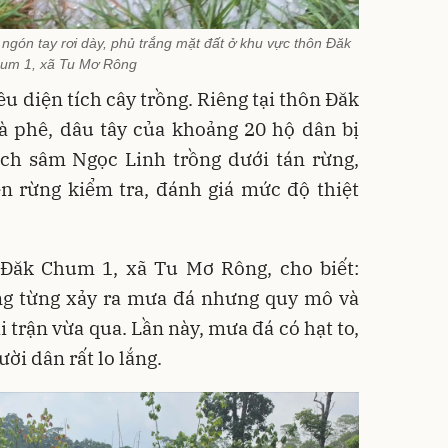
ngón tay rơi dày, phủ trắng mặt đất ở khu vực thôn Đăk
um 1, xã Tu Mơ Rông
ều diện tích cây trồng. Riêng tại thôn Đăk
à phê, dâu tây của khoảng 20 hộ dân bị
ích sâm Ngọc Linh trồng dưới tán rừng,
ên rừng kiểm tra, đánh giá mức độ thiệt
Đăk Chum 1, xã Tu Mơ Rông, cho biết:
ng từng xảy ra mưa đá nhưng quy mô và
 trận vừa qua. Lần này, mưa đá có hạt to,
ười dân rất lo lắng.