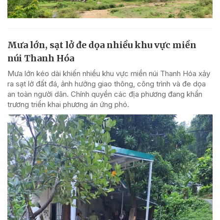
Mưa lớn, sạt lở đe dọa nhiều khu vực miền
núi Thanh Hóa
Mưa lớn kéo dài khiến nhiều khu vực miền núi Thanh Hóa xảy
ra sạt lở đất đá, ảnh hưởng giao thông, công trình và đe dọa
an toàn người dân. Chính quyền các địa phương đang khẩn
trương triển khai phương án ứng phó.