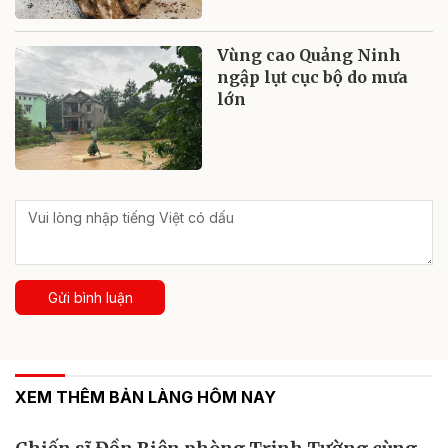
Vùng cao Quảng Ninh
ngập lụt cục bộ do mưa
lớn
Gửi bình luận
XEM THÊM BẢN LÀNG HÔM NAY