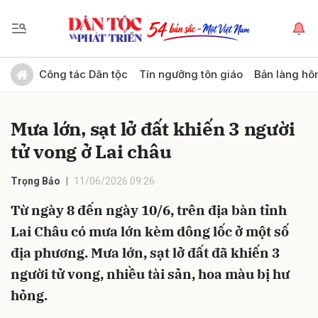
Gửi bình luận
Công tác Dân tộc
Tín ngưỡng tôn giáo
Bản làng hô
Mưa lớn, sạt lở đất khiến 3 người
tử vong ở Lai châu
Trọng Bảo
11/06/2026 09:26
Từ ngày 8 đến ngày 10/6, trên địa bàn tỉnh
Hủy
Gửi
Lai Châu có mưa lớn kèm dông lốc ở một số
địa phương. Mưa lớn, sạt lở đất đã khiến 3
người tử vong, nhiều tài sản, hoa màu bị hư
hỏng.