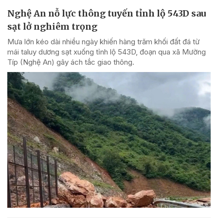
Nghệ An nỗ lực thông tuyến tỉnh lộ 543D sau
sạt lở nghiêm trọng
Mưa lớn kéo dài nhiều ngày khiến hàng trăm khối đất đá từ
mái taluy dương sạt xuống tỉnh lộ 543D, đoạn qua xã Mường
Típ (Nghệ An) gây ách tắc giao thông.