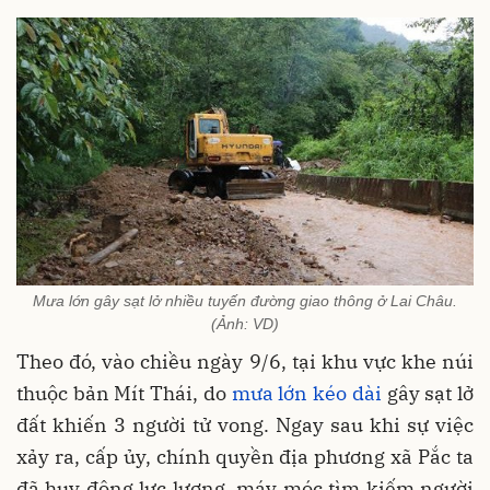
Mưa lớn gây sạt lở nhiều tuyến đường giao thông ở Lai Châu.
(Ảnh: VD)
Theo đó, vào chiều ngày 9/6, tại khu vực khe núi
thuộc bản Mít Thái, do
mưa lớn kéo dài
gây sạt lở
đất khiến 3 người tử vong. Ngay sau khi sự việc
xảy ra, cấp ủy, chính quyền địa phương xã Pắc ta
đã huy động lực lượng, máy móc tìm kiếm người