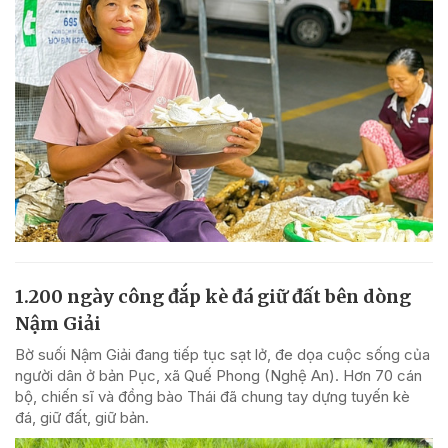
1.200 ngày công đắp kè đá giữ đất bên dòng
Nậm Giải
Bờ suối Nậm Giải đang tiếp tục sạt lở, đe dọa cuộc sống của
người dân ở bản Pục, xã Quế Phong (Nghệ An). Hơn 70 cán
bộ, chiến sĩ và đồng bào Thái đã chung tay dựng tuyến kè
đá, giữ đất, giữ bản.