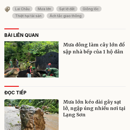
Lai Châu
Mưa lớn
Sạt lở đất
Giông lốc
Thiệt hại tài sản
Ách tắc giao thông
BÀI LIÊN QUAN
Mưa dông làm cây lớn đổ
sập nhà bếp của 1 hộ dân
ĐỌC TIẾP
Mưa lớn kéo dài gây sạt
lở, ngập úng nhiều nơi tại
Lạng Sơn