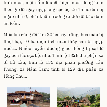
tỉnh mưa, một số nơi xuất hiện mưa dông kèm
theo gió lốc gây ngập úng cục bộ. Có 15 hộ dân bị
ngập nhà ở, phải khẩn trương di dời để bảo đảm
an toàn.
Mưa lớn cũng đã làm 20 ha cây trồng, hoa màu bị
thiệt hại; 10 ha diện tích nuôi thủy sản bị ngập
nước… Nhiều tuyến đường giao thông bị sạt lở
gây ách tắc cục bộ, như: Tỉnh lộ 132B địa phận xã
Sì Lờ Lầu; tỉnh lộ 135 địa phận phường Tân
Phong, xã Nậm Tăm; tỉnh lộ 129 địa phận xã
Hồng Thu…