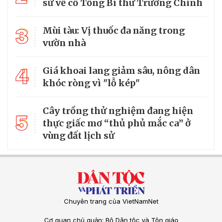
sử về cố Tổng Bí thư Trường Chinh
3
Mùi tàu: Vị thuốc đa năng trong
vườn nhà
4
Giá khoai lang giảm sâu, nông dân
khóc ròng vì "lỗ kép"
Cây trồng thử nghiệm đang hiện
5
thực giấc mơ “thủ phủ mắc ca” ở
vùng đất lịch sử
Chuyên trang của VietNamNet
Cơ quan chủ quản: Bộ Dân tộc và Tôn giáo