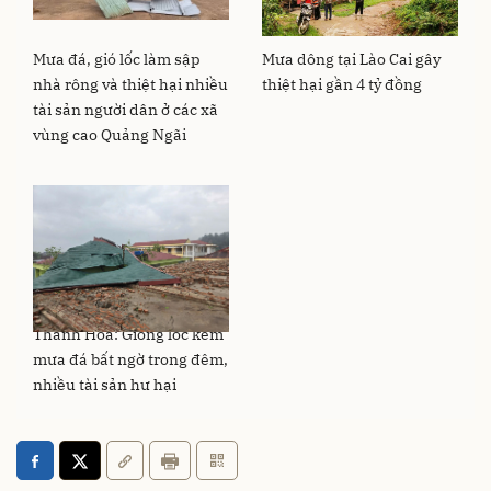
Mưa đá, gió lốc làm sập
Mưa dông tại Lào Cai gây
nhà rông và thiệt hại nhiều
thiệt hại gần 4 tỷ đồng
tài sản người dân ở các xã
vùng cao Quảng Ngãi
Thanh Hóa: Giông lốc kèm
mưa đá bất ngờ trong đêm,
nhiều tài sản hư hại