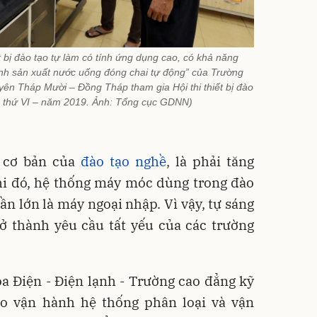
t bị đào tạo tự làm có tính ứng dụng cao, có khả năng
nh sản xuất nước uống đóng chai tự động” của Trường
ên Tháp Mười – Đồng Tháp tham gia Hội thi thiết bị đào
ần thứ VI – năm 2019. Ảnh: Tổng cục GDNN)
 cơ bản của
đào tạo nghề
, là phải tăng
hi đó, hệ thống máy móc dùng trong đào
ần lớn là máy ngoại nhập. Vì vậy, tự sáng
rở thành yêu cầu tất yếu của các trường
 Điện - Điện lạnh - Trường cao đẳng kỹ
o vận hành hệ thống phân loại và vận