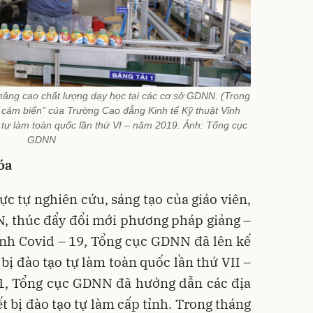
 nâng cao chất lượng dạy học tại các cơ sở GDNN. (Trong
 cảm biến” của Trường Cao đẳng Kinh tế Kỹ thuật Vĩnh
ạo tự làm toàn quốc lần thứ VI – năm 2019. Ảnh: Tổng cục
GDNN
óa
ực tự nghiên cứu, sáng tạo của giáo viên,
N, thúc đẩy đổi mới phương pháp giảng –
ệnh Covid – 19, Tổng cục GDNN đã lên kế
 bị đào tạo tự làm toàn quốc lần thứ VII –
1, Tổng cục GDNN đã hướng dẫn các địa
t bị đào tạo tự làm cấp tỉnh. Trong tháng