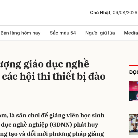
Chủ Nhật,
09/08/2026
bình luận
Bản làng hôm nay
Sắc màu 54
Người giữ lửa
Media
lượng giáo dục nghề
ĐỌC
các hội thi thiết bị đào
Hủy
G
 làm, là sân chơi để giảng viên học sinh
áo dục nghề nghiệp (GDNN) phát huy
áng tạo và đổi mới phương pháp giảng –