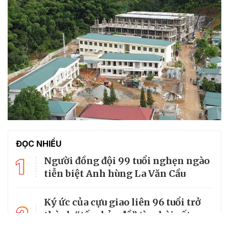
ĐỌC NHIỀU
1
Người đồng đội 99 tuổi nghẹn ngào
tiễn biệt Anh hùng La Văn Cầu
Ký ức của cựu giao liên 96 tuổi trở
2
thành “tấm bản đồ” tìm hài cốt
đồng đội