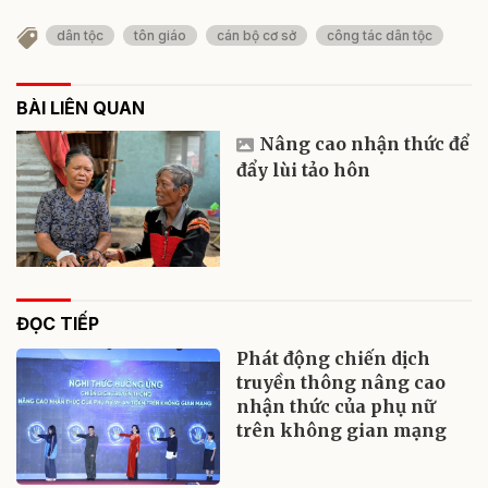
dân tộc
tôn giáo
cán bộ cơ sở
công tác dân tộc
BÀI LIÊN QUAN
Nâng cao nhận thức để
đẩy lùi tảo hôn
ĐỌC TIẾP
Phát động chiến dịch
truyền thông nâng cao
nhận thức của phụ nữ
trên không gian mạng