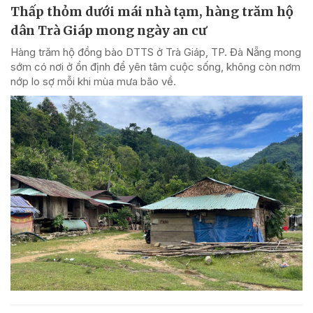
Thấp thỏm dưới mái nhà tạm, hàng trăm hộ
dân Trà Giáp mong ngày an cư
Hàng trăm hộ đồng bào DTTS ở Trà Giáp, TP. Đà Nẵng mong
sớm có nơi ở ổn định để yên tâm cuộc sống, không còn nơm
nớp lo sợ mỗi khi mùa mưa bão về.