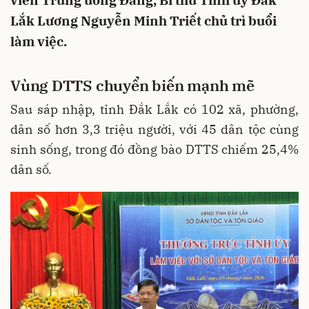
viên Trung ương Đảng, Bí thư Tỉnh ủy Đắk
Lắk Lương Nguyễn Minh Triết chủ trì buổi
làm việc.
Vùng
DTTS
chuyển
biến
mạnh
mẽ
Sau sáp nhập, tỉnh Đắk Lắk có 102 xã, phường,
dân số hơn 3,3 triệu người, với 45 dân tộc cùng
sinh sống, trong đó đồng bào DTTS chiếm 25,4%
dân số.