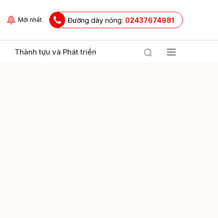
Đường dây nóng:
02437674981
Mới nhất
Thành tựu và Phát triển
ửi