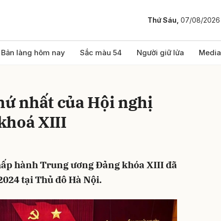
Thứ Sáu,
07/08/2026
bình luận
Bản làng hôm nay
Sắc màu 54
Người giữ lửa
Media
hứ nhất của Hội nghị
khoá XIII
Chấp hành Trung ương Đảng khóa XIII đã
Hủy
G
024 tại Thủ đô Hà Nội.