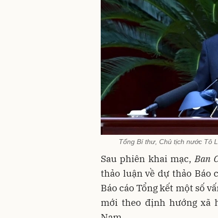
Tổng Bí thư, Chủ tịch nước Tô 
Sau phiên khai mạc,
Ban C
thảo luận về dự thảo Báo c
Báo cáo Tổng kết một số vấn
mới theo định hướng xã h
Nam.