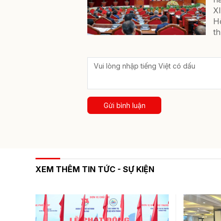
XI
Hộ
th
Gửi bình luận
XEM THÊM TIN TỨC - SỰ KIỆN