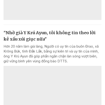
"Nhờ già Y Krú Ayun, tôi không tin theo lời
kẻ xấu xúi giục nữa"
Hơn 20 năm làm già làng, Người có uy tín của buôn Đrao, xã
Krông Búk, tỉnh Đắk Lắk, bằng sự kiên trì và uy tín của mình,
ông Y Krú Ayun đã góp phần ngăn chặn làn sóng vượt biên,
giữ vững bình yên vùng đồng bào DTTS.