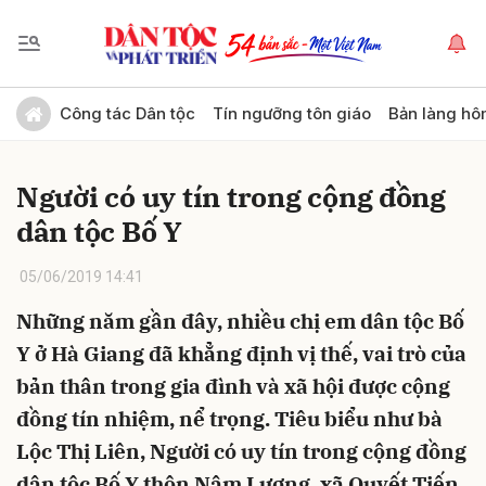
Gửi bình luận
Công tác Dân tộc
Tín ngưỡng tôn giáo
Bản làng hô
Người có uy tín trong cộng đồng
dân tộc Bố Y
05/06/2019 14:41
Những năm gần đây, nhiều chị em dân tộc Bố
Hủy
Gửi
Y ở Hà Giang đã khẳng định vị thế, vai trò của
bản thân trong gia đình và xã hội được cộng
đồng tín nhiệm, nể trọng. Tiêu biểu như bà
Lộc Thị Liên, Người có uy tín trong cộng đồng
dân tộc Bố Y thôn Nậm Lương, xã Quyết Tiến,