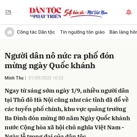
Gửi bình luận
Công tác Dân tộc
Tín ngưỡng tôn giáo
Bản làng hô
Người dân nô nức ra phố đón
mừng ngày Quốc khánh
Minh Thu
01/09/2025 10:23
Ngay từ sáng sớm ngày 1/9, nhiều người dân
Hủy
Gửi
tại Thủ đô Hà Nội cũng như các tỉnh đã đổ về
các tuyến phố chính, khu vực quảng trường
Ba Đình đón mừng 80 năm Ngày Quốc khánh
nước Cộng hòa xã hội chủ nghĩa Việt Nam -
Ngày lễ trọng đại của dân tộc.