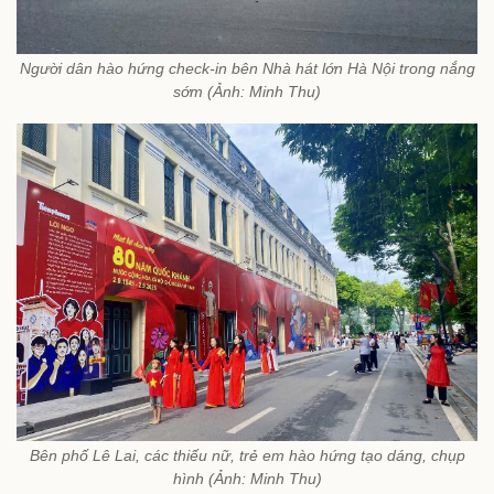
Người dân hào hứng check-in bên Nhà hát lớn Hà Nội trong nắng
sớm (Ảnh: Minh Thu)
Bên phố Lê Lai, các thiếu nữ, trẻ em hào hứng tạo dáng, chụp
hình (Ảnh: Minh Thu)