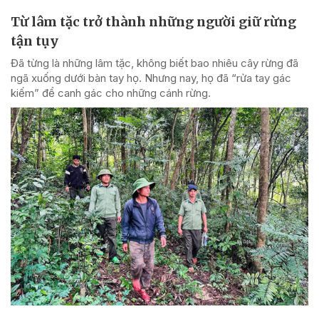
Từ lâm tặc trở thành những người giữ rừng
tận tụy
Đã từng là những lâm tặc, không biết bao nhiêu cây rừng đã
ngã xuống dưới bàn tay họ. Nhưng nay, họ đã “rửa tay gác
kiếm” để canh gác cho những cánh rừng.