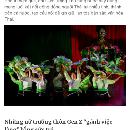
Hơn 10 năm qua, chị Cầm Trang Thơ từng bước xây dựng
mạng lưới kết nối cộng đồng người Thái tại nhiều tỉnh, thành
trên cả nước, tạo cầu nối để gìn giữ, lan tỏa bản sắc văn hóa
Thái.
Những nữ trưởng thôn Gen Z “gánh việc
làng” bằng sức trẻ