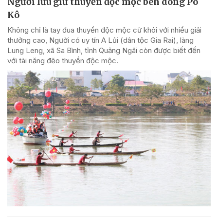
Người lưu giữ thuyền độc mộc bên dòng Pô
Kô
Không chỉ là tay đua thuyền độc mộc cừ khôi với nhiều giải
thưởng cao, Người có uy tín A Lủi (dân tộc Gia Rai), làng
Lung Leng, xã Sa Bình, tỉnh Quảng Ngãi còn được biết đến
với tài năng đẽo thuyền độc mộc.