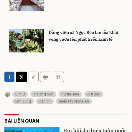
Đảng viên xã Ngọc Réo lan tỏa khát
vọng vươn lên phát triển kinh tế
Bí thư
Trưởng bản
nữ thủ lĩnh
đi trước
làm cùng
dân tin
miền tây Nghệ An
BÀI LIÊN QUAN
Đại hội đại biểu toàn quốc