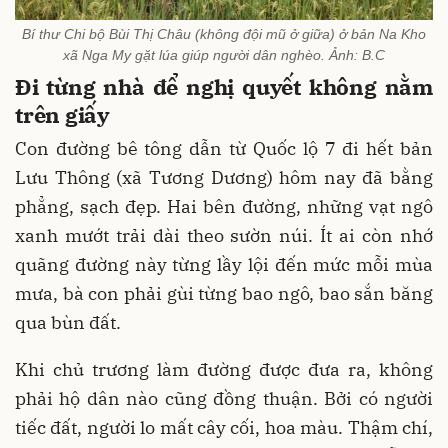
Bí thư Chi bộ Bùi Thị Châu (không đội mũ ở giữa) ở bản Na Kho
xã Nga My gặt lúa giúp người dân nghèo. Ảnh: B.C
Đi từng nhà để nghị quyết không nằm
trên giấy
Con đường bê tông dẫn từ Quốc lộ 7 đi hết bản
Lưu Thông (xã Tương Dương) hôm nay đã bằng
phẳng, sạch đẹp. Hai bên đường, những vạt ngô
xanh mướt trải dài theo sườn núi. Ít ai còn nhớ
quãng đường này từng lầy lội đến mức mỗi mùa
mưa, bà con phải gùi từng bao ngô, bao sắn băng
qua bùn đất.
Khi chủ trương làm đường được đưa ra, không
phải hộ dân nào cũng đồng thuận. Bởi có người
tiếc đất, người lo mất cây cối, hoa màu. Thậm chí,