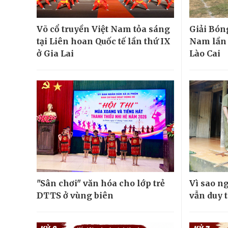
Võ cổ truyền Việt Nam tỏa sáng
Giải Bón
tại Liên hoan Quốc tế lần thứ IX
Nam lần đ
ở Gia Lai
Lào Cai
"Sân chơi" văn hóa cho lớp trẻ
Vì sao n
DTTS ở vùng biên
vẫn duy t