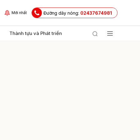
Đường dây nóng:
02437674981
Mới nhất
Thành tựu và Phát triển
ửi