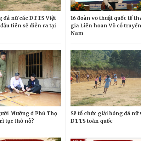
g đá nữ các DTTS Việt
16 đoàn võ thuật quốc tế t
ầu tiên sẽ diễn ra tại
gia Liên hoan Võ cổ truyền
Nam
gười Mường ở Phú Thọ
Sẽ tổ chức giải bóng đá nữ
rì tục thờ nỏ?
DTTS toàn quốc