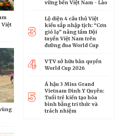
vững bền Việt Nam - Lào
ham
Lộ diện 4 cầu thủ Việt
 Việt
kiều sắp nhập tịch: “Cơn
3
gió lạ” nâng tầm Đội
tuyển Việt Nam trên
đường đua World Cup
4
VTV sở hữu bản quyền
World Cup 2026
Á hậu 3 Miss Grand
Vietnam Đinh Y Quyên:
5
Tuổi trẻ kiến tạo hòa
bình bằng tri thức và
 vùng
trách nhiệm