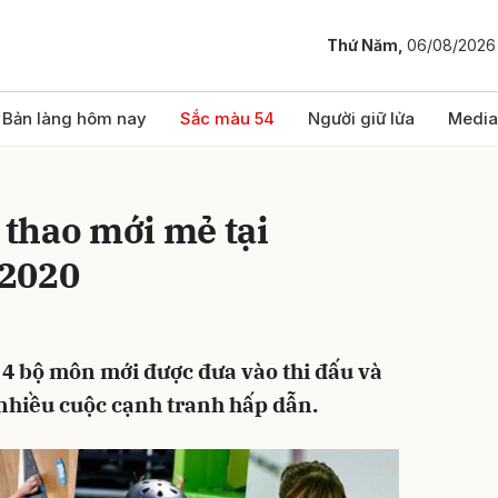
Thứ Năm,
06/08/2026
bình luận
Bản làng hôm nay
Sắc màu 54
Người giữ lửa
Media
thao mới mẻ tại
 2020
 4 bộ môn mới được đưa vào thi đấu và
Hủy
G
nhiều cuộc cạnh tranh hấp dẫn.