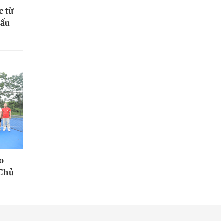
c từ
hấu
o
Chủ