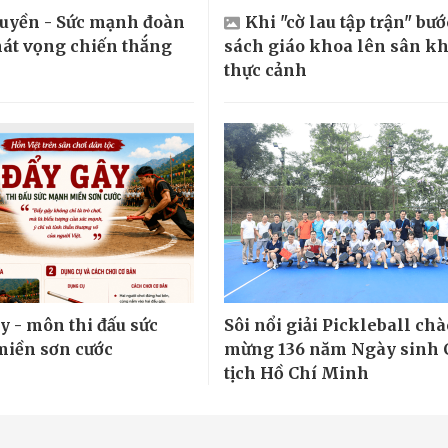
huyền - Sức mạnh đoàn
Khi "cờ lau tập trận" bướ
hát vọng chiến thắng
sách giáo khoa lên sân k
thực cảnh
y - môn thi đấu sức
Sôi nổi giải Pickleball chà
iền sơn cước
mừng 136 năm Ngày sinh 
tịch Hồ Chí Minh