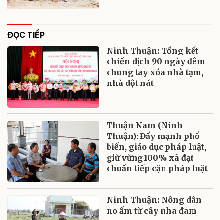
ĐỌC TIẾP
Ninh Thuận: Tổng kết
chiến dịch 90 ngày đêm
chung tay xóa nhà tạm,
nhà dột nát
Thuận Nam (Ninh
Thuận): Đẩy mạnh phổ
biến, giáo dục pháp luật,
giữ vững 100% xã đạt
chuẩn tiếp cận pháp luật
Ninh Thuận: Nông dân
no ấm từ cây nha đam