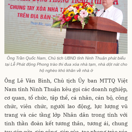
Ông Trần Quốc Nam, Chủ tịch UBND tỉnh Ninh Thuận phát biểu
tại Lễ Phát động Phong trào thi đua xóa nhà tạm, nhà dột nát cho
hộ nghèo khó khăn về nhà ở
Ông Lê Văn Bình, Chủ tịch Ủy ban MTTQ Việt
Nam tỉnh Ninh Thuận kêu gọi các doanh nghiệp,
cơ quan, tổ chức, tập thể, cá nhân, cán bộ, công
chức, viên chức, người lao động, lực lượng vũ
trang và các tầng lớp Nhân dân trong tỉnh với
tinh thần đoàn kết tương thân, tương ái, chung
tay góp sức, góp công, góp của, tạo phong trào xóa