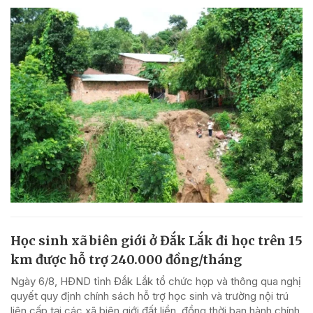
Học sinh xã biên giới ở Đắk Lắk đi học trên 15
km được hỗ trợ 240.000 đồng/tháng
Ngày 6/8, HĐND tỉnh Đắk Lắk tổ chức họp và thông qua nghị
quyết quy định chính sách hỗ trợ học sinh và trường nội trú
liên cấp tại các xã biên giới đất liền, đồng thời ban hành chính