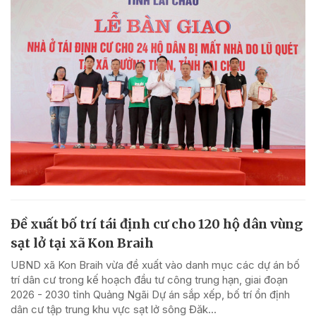
Đề xuất bố trí tái định cư cho 120 hộ dân vùng
sạt lở tại xã Kon Braih
UBND xã Kon Braih vừa đề xuất vào danh mục các dự án bố
trí dân cư trong kế hoạch đầu tư công trung hạn, giai đoạn
2026 - 2030 tỉnh Quảng Ngãi Dự án sắp xếp, bố trí ổn định
dân cư tập trung khu vực sạt lở sông Đăk...