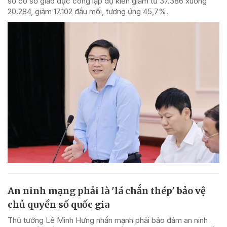
số cơ sở giáo dục công lập dự kiến giảm từ 37.386 xuống
20.284, giảm 17.102 đầu mối, tương ứng 45,7%.
An ninh mạng phải là 'lá chắn thép' bảo vệ
chủ quyền số quốc gia
Thủ tướng Lê Minh Hưng nhấn mạnh phải bảo đảm an ninh