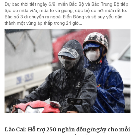
Dự báo thời tiết ngày 6/8, miền Bắc Bộ và Bắc Trung Bộ tiếp
tục có mưa vừa, mưa to và giông, cục bộ có nơi mưa rất to.
Bão số 3 di chuyển ra ngoài Biển Đông và sẽ suy yếu dần
thành một vùng áp thấp trong 24 giờ...
Lào Cai: Hỗ trợ 250 nghìn đồng/ngày cho mỗi